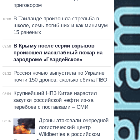
приговором
В Таиланде произошла стрельба в
10:08
школе, семь погибших и как минимум
15 раненых
В Крыму после серии взрывов
09:58
произошел масштабный пожар на
аэродроме «Гвардейское»
Россия ночью выпустила по Украине
09:32
почти 150 дронов: сколько сбила ПВО
Крупнейший НПЗ Китая нарастил
08:54
закупки российской нефти из-за
перебоев с поставками – СМИ
Дроны атаковали очередной
08:16
логистический центр
Wildberries в российском