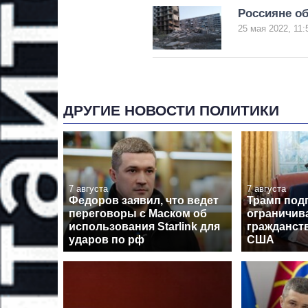
Россияне о
25 мая 2022, 11:
ДРУГИЕ НОВОСТИ ПОЛИТИКИ
7 августа
7 августа
Федоров заявил, что ведет
Трамп под
переговоры с Маском об
ограничив
использования Starlink для
гражданст
ударов по рф
США