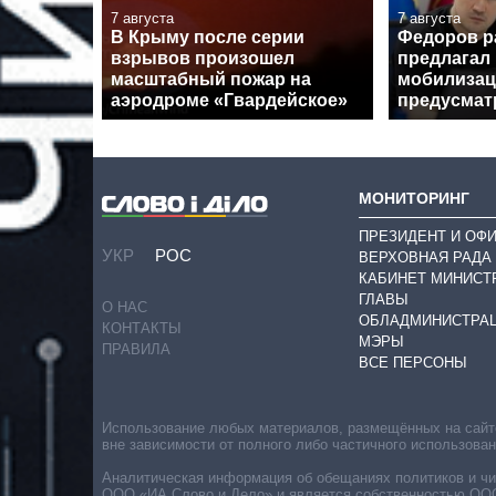
7 августа
7 августа
В Крыму после серии
Федоров р
взрывов произошел
предлагал
масштабный пожар на
мобилизац
аэродроме «Гвардейское»
предусмат
МОНИТОРИНГ
ПРЕЗИДЕНТ И ОФ
УКР
РОС
ВЕРХОВНАЯ РАДА
КАБИНЕТ МИНИСТ
ГЛАВЫ
О НАС
ОБЛАДМИНИСТРА
КОНТАКТЫ
МЭРЫ
ПРАВИЛА
ВСЕ ПЕРСОНЫ
Использование любых материалов, размещённых на сайте,
вне зависимости от полного либо частичного использова
Аналитическая информация об обещаниях политиков и чин
ООО «ИА Слово и Дело» и является собственностью ООО 