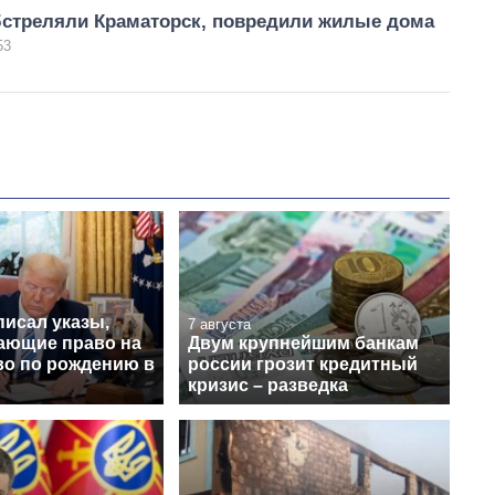
бстреляли Краматорск, повредили жилые дома
53
писал указы,
7 августа
ающие право на
Двум крупнейшим банкам
во по рождению в
россии грозит кредитный
кризис – разведка