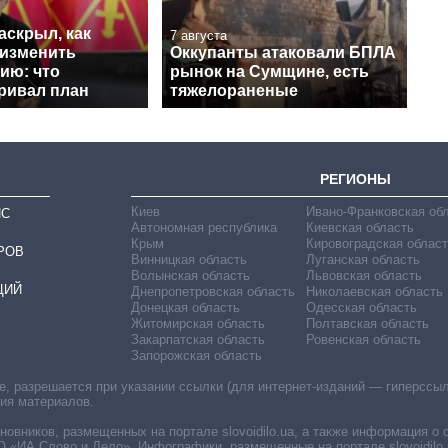
аскрыл, как
7 августа
 изменить
Оккупанты атаковали БПЛА
ию: что
рынок на Сумщине, есть
ривал план
тяжелораненые
РЕГИОНЫ
Киев
Ивано-Франковская об
ИС
Автономная республика
Киевская область
Крым
Кировоградская област
РОВ
Винницкая область
Луганская область
Волынская область
Львовская область
ЦИЙ
Днепропетровская область
Николаевская область
Донецкая область
Одесская область
Житомирская область
Полтавская область
Закарпатская область
Ровенская область
Запорожская область
 разрешается при указании ссылки (для интернет-изданий — гиперссылки
ния материалов.
овников, размещенных на портале slovoidilo.ua, а также информация о 
«ИА Слово и Дело». Инфографики, размещенные на портале slovoidilo.