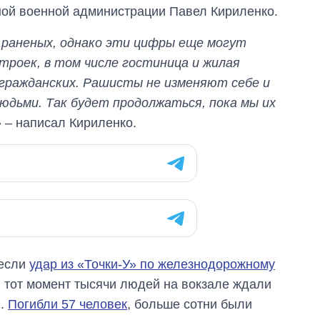
ной военной администрации Павел Кириленко.
 раненых, однако эти цифры еще могут
троек, в том числе гостиница и жилая
 гражданских. Рашисты не изменяют себе и
юдьми. Так будет продолжаться, пока мы их
»
– написал Кириленко.
Экономика ИИ-
гигантов: сколько
несли
удар из «Точки-У» по железнодорожному
стоят и
 тот момент тысячи людей на вокзале ждали
зарабатывают
OpenAI и Anthropic
ы.
Погибли 57 человек
, больше сотни были