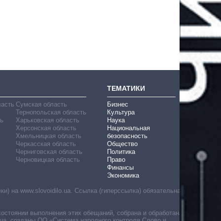
ТЕМАТИКИ
ласть
Сумская область
Бизнес
Тернопольская область
Культура
ь
Харьковская область
Наука
Херсонская область
Национальная
Хмельницкая область
безопасность
Черкасская область
Общество
Черниговская область
Политика
Черновицкая область
Право
Финансы
Экономика
) на www.slovoidilo.ua. Ссылка (гиперссылка) обязательна
состоянии выполнения этих обещаний, собрана и обработана
ua, созданы ОО «Система народного контроля Слово и