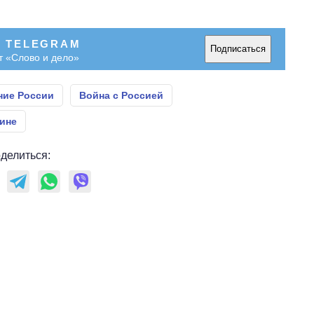
В TELEGRAM
Подписаться
т «Слово и дело»
ние России
Война с Россией
аине
делиться: