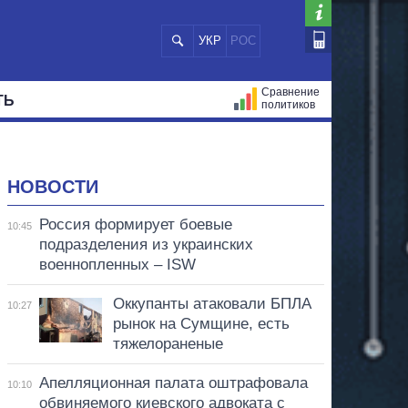
УКР
РОС
Сравнение
ТЬ
политиков
СТРАЦИЙ
МЭРЫ
ВСЕ ПЕРСОНЫ
НОВОСТИ
Россия формирует боевые
10:45
подразделения из украинских
военнопленных – ISW
Оккупанты атаковали БПЛА
10:27
рынок на Сумщине, есть
тяжелораненые
Апелляционная палата оштрафовала
10:10
обвиняемого киевского адвоката с