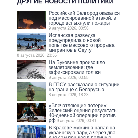
ДРУГИЕ НОВОСТИ ПОЛИТИКИ
Российский Белгород оказался
под массированной атакой, в
городе вспыхнули пожары
9 августа 2026, 03:56
Испанская разведка
предупредила о новой
попытке массового прорыва
мигрантов в Сеуту
8 августа 2026, 23:55
На Буковине произошло
землетрясение: где
зафиксировали толчки
9 августа 2026, 00:55
В ГПСУ рассказали о ситуации
на границе с Беларусью
8 августа 2026, 18:23
«Впечатляющие потери»:
Зеленский оценил результаты
40-дневной операции против
рф
9 августа 2026, 00:41
В Кракове мужчина напал на
украинскую пару, а через два
дня сам пришел в полицию