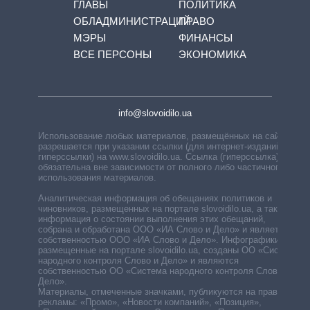
ГЛАВЫ
ПОЛИТИКА
ОБЛАДМИНИСТРАЦИЙ
ПРАВО
МЭРЫ
ФИНАНСЫ
ВСЕ ПЕРСОНЫ
ЭКОНОМИКА
info@slovoidilo.ua
Использование любых материалов, размещённых на сайте,
разрешается при указании ссылки (для интернет-изданий —
гиперссылки) на www.slovoidilo.ua. Ссылка (гиперссылка)
обязательна вне зависимости от полного либо частичного
использования материалов.
Аналитическая информация об обещаниях политиков и
чиновников, размещенных на портале slovoidilo.ua, а также
информация о состоянии выполнения этих обещаний,
собрана и обработана ООО «ИА Слово и Дело» и является
собственностью ООО «ИА Слово и Дело». Инфографики,
размещенные на портале slovoidilo.ua, созданы ОО «Система
народного контроля Слово и Дело» и являются
собственностью ОО «Система народного контроля Слово и
Дело».
Материалы, отмеченные значками, публикуются на правах
рекламы: «Промо», «Новости компаний», «Позиция»,