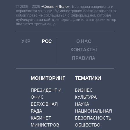
© 2009—2026
«Слово и Дело»
.
Все права защищены и
охраняются законом. Администрация сайта оставляет за
собой право не соглашаться с информацией, которая
публикуется на сайте, владельцами или авторами которой
являются третьи лица.
УКР
РОС
О НАС
КОНТАКТЫ
ПРАВИЛА
МОНИТОРИНГ
ТЕМАТИКИ
ПРЕЗИДЕНТ И
БИЗНЕС
ОФИС
КУЛЬТУРА
ВЕРХОВНАЯ
НАУКА
РАДА
НАЦИОНАЛЬНАЯ
КАБИНЕТ
БЕЗОПАСНОСТЬ
МИНИСТРОВ
ОБЩЕСТВО