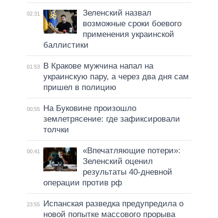
Зеленский назвал
02:31
возможные сроки боевого
применения украинской
баллистики
В Кракове мужчина напал на
01:53
украинскую пару, а через два дня сам
пришел в полицию
На Буковине произошло
00:55
землетрясение: где зафиксировали
толчки
«Впечатляющие потери»:
00:41
Зеленский оценил
результаты 40-дневной
операции против рф
Испанская разведка предупредила о
23:55
новой попытке массового прорыва