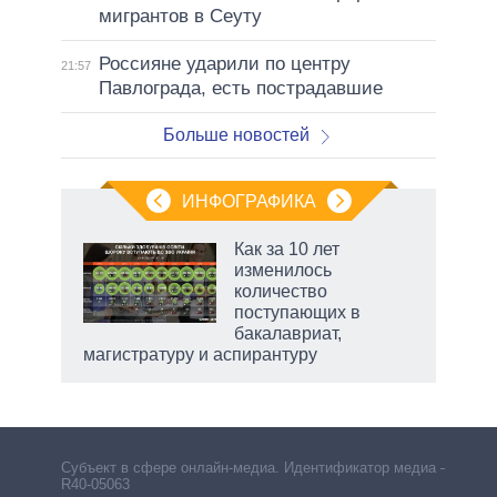
мигрантов в Сеуту
Россияне ударили по центру
21:57
Павлограда, есть пострадавшие
Больше новостей
ИНФОГРАФИКА
Как за 10 лет
изменилось
количество
ет
поступающих в
бакалавриат,
магистратуру и аспирантуру
Субъект в сфере онлайн-медиа. Идентификатор медиа –
R40-05063