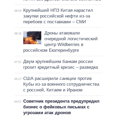
Крупнейший НПЗ Китая нарастил
08:54
закупки российской нефти из-за
перебоев с поставками – СМИ
Дроны атаковали
08:16
очередной логистический
центр Wildberries в
российском Екатеринбурге
Двум крупнейшим банкам россии
07:51
грозит кредитный кризис – разведка
США расширили санкции против
05:17
Кубы из-за военного сотрудничества
с россией, Китаем и Ираном
Советник президента предупредил
04:57
бизнес о фейковых письмах с
угрозами атак дронов