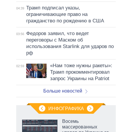
Трамп подписал указы,
04:39
ограничивающие право на
гражданство по рождению в США
Федоров заявил, что ведет
03:56
переговоры с Маском об
использования Starlink для ударов по
рф
«Нам тоже нужны ракеты»:
02:59
Трамп прокомментировал
запрос Украины на Patriot
Больше новостей
ИНФОГРАФИКА
рифы
Восемь
у в
массированных