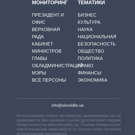
МОНИТОРИНГ
ТЕМАТИКИ
ПРЕЗИДЕНТ И
БИЗНЕС
ОФИС
КУЛЬТУРА
ВЕРХОВНАЯ
НАУКА
РАДА
НАЦИОНАЛЬНАЯ
КАБИНЕТ
БЕЗОПАСНОСТЬ
МИНИСТРОВ
ОБЩЕСТВО
ГЛАВЫ
ПОЛИТИКА
ОБЛАДМИНИСТРАЦИЙ
ПРАВО
МЭРЫ
ФИНАНСЫ
ВСЕ ПЕРСОНЫ
ЭКОНОМИКА
info@slovoidilo.ua
Использование любых материалов, размещённых на сайте,
разрешается при указании ссылки (для интернет-изданий —
гиперссылки) на www.slovoidilo.ua. Ссылка (гиперссылка)
обязательна вне зависимости от полного либо частичного
использования материалов.