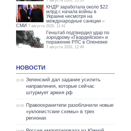
7 августа 2026, 13:33
КНДР заработала около $22
млрд с начала войны в
Украине несмотря на
международные санкции –
СМИ
7 августа 2026, 11:41
Генштаб подтвердил удар по
аэродрому «Гвардейское» и
поражение РЛС в Оленевке
7 августа 2026, 12:49
НОВОСТИ
Зеленский дал задание усилить
15:36
направления, которые сейчас
штурмует армия рф
Правоохранители разоблачили новые
15:00
«уклонистские схемы» в трех
регионах
Россия импортировала из Южной