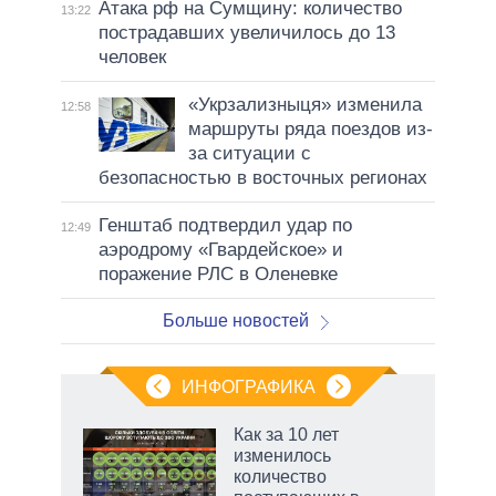
Атака рф на Сумщину: количество
13:22
пострадавших увеличилось до 13
человек
«Укрзализныця» изменила
12:58
маршруты ряда поездов из-
за ситуации с
безопасностью в восточных регионах
Генштаб подтвердил удар по
12:49
аэродрому «Гвардейское» и
поражение РЛС в Оленевке
Больше новостей
ИНФОГРАФИКА
еля
Как за 10 лет
изменилось
количество