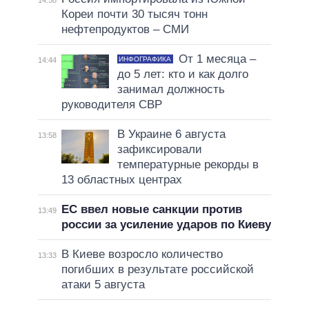
14:58
Кореи почти 30 тысяч тонн
нефтепродуктов – СМИ
От 1 месяца –
ИНФОГРАФИКА
14:44
до 5 лет: кто и как долго
занимал должность
руководителя СВР
В Украине 6 августа
13:58
зафиксировали
температурные рекорды в
13 областных центрах
ЕС ввел новые санкции против
13:49
россии за усиление ударов по Киеву
В Киеве возросло количество
13:33
погибших в результате российской
атаки 5 августа