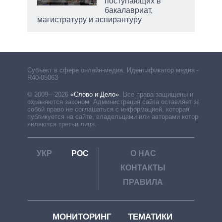
поступающих в
бакалавриат,
магистратуру и аспирантуру
Субъект в сфере онлайн-медиа. Идентификатор медиа –
R40-05063
© 2009—2026
«Слово и Дело»
.
Все права защищены и
охраняются законом. Администрация сайта оставляет за
собой право не соглашаться с информацией, которая
публикуется на сайте, владельцами или авторами которой
являются третьи лица.
УКР
РОС
О НАС
КОНТАКТЫ
ПРАВИЛА
МОНИТОРИНГ
ТЕМАТИКИ