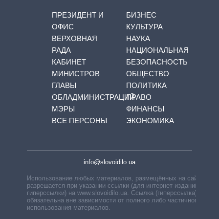
ПРЕЗИДЕНТ И
БИЗНЕС
ОФИС
КУЛЬТУРА
ВЕРХОВНАЯ
НАУКА
РАДА
НАЦИОНАЛЬНАЯ
КАБИНЕТ
БЕЗОПАСНОСТЬ
МИНИСТРОВ
ОБЩЕСТВО
ГЛАВЫ
ПОЛИТИКА
ОБЛАДМИНИСТРАЦИЙ
ПРАВО
МЭРЫ
ФИНАНСЫ
ВСЕ ПЕРСОНЫ
ЭКОНОМИКА
info@slovoidilo.ua
Использование любых материалов, размещённых на сайте,
разрешается при указании ссылки (для интернет-изданий —
гиперссылки) на www.slovoidilo.ua. Ссылка (гиперссылка)
обязательна вне зависимости от полного либо частичного
использования материалов.