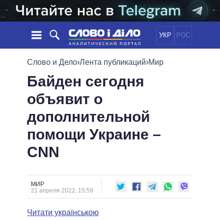
УКР
РОС
НОВОСТИ
Слово и Дело
›
Лента публикаций
›
Мир
Байден сегодня
ОБЕЩАНИЯ
ЛЕНТА
ПОЛИТИКА
объявит о
СОБЫТИЯ
ЭКОНОМИКА
ПОЛИТИКИ
дополнительной
СТАТЬИ
ОБЩЕСТВО
ИНФОГРАФИКА
МНЕНИЯ
МИР
ВСЕ ПОЛИТИКИ
помощи Украине –
ОБЗОРЫ
ПРЕЗИДЕНТ И ОФИС
CNN
ВИДЕО
ДАЙДЖЕСТЫ
ВЕРХОВНАЯ РАДА
ПОДДЕРЖАТЬ
КАБИНЕТ МИНИСТРОВ
ГЛАВЫ ОБЛАДМИНИСТРАЦИЙ
МИР
СРАВНЕНИЕ ПОЛИТИКОВ
21 апреля 2022, 15:59
МЭРЫ
Читати українською
ВСЕ ПЕРСОНЫ