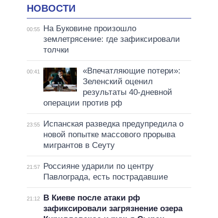
НОВОСТИ
На Буковине произошло
00:55
землетрясение: где зафиксировали
толчки
«Впечатляющие потери»:
00:41
Зеленский оценил
результаты 40-дневной
операции против рф
Испанская разведка предупредила о
23:55
новой попытке массового прорыва
мигрантов в Сеуту
Россияне ударили по центру
21:57
Павлограда, есть пострадавшие
В Киеве после атаки рф
21:12
зафиксировали загрязнение озера