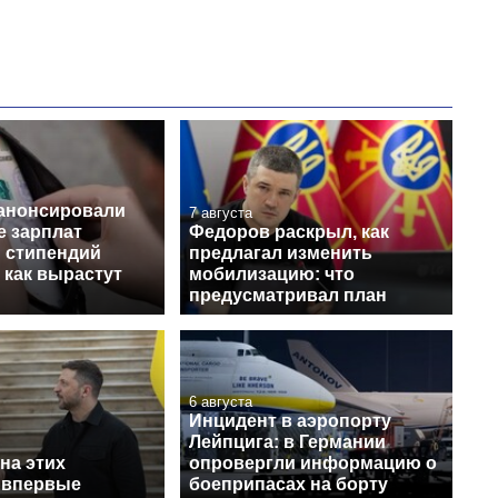
 анонсировали
7 августа
 зарплат
Федоров раскрыл, как
и стипендий
предлагал изменить
 как вырастут
мобилизацию: что
предусматривал план
6 августа
Инцидент в аэропорту
Лейпцига: в Германии
на этих
опровергли информацию о
 впервые
боеприпасах на борту