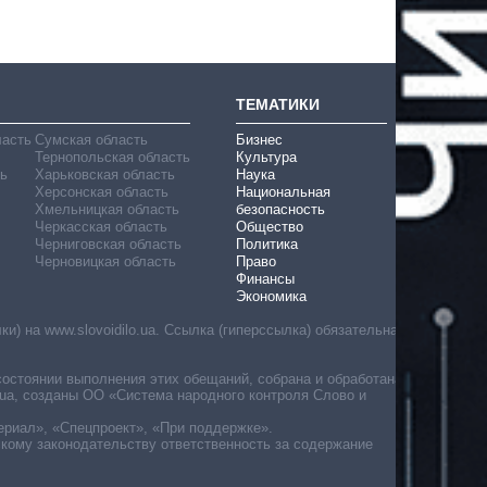
ТЕМАТИКИ
ласть
Сумская область
Бизнес
Тернопольская область
Культура
ь
Харьковская область
Наука
Херсонская область
Национальная
Хмельницкая область
безопасность
Черкасская область
Общество
Черниговская область
Политика
Черновицкая область
Право
Финансы
Экономика
) на www.slovoidilo.ua. Ссылка (гиперссылка) обязательна
состоянии выполнения этих обещаний, собрана и обработана
ua, созданы ОО «Система народного контроля Слово и
ериал», «Спецпроект», «При поддержке».
скому законодательству ответственность за содержание