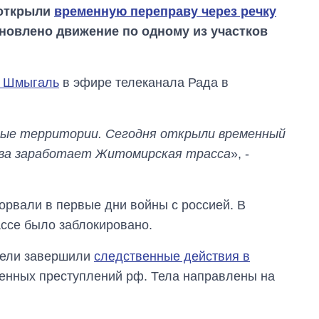
 открыли
временную переправу через речку
тановлено движение по одному из участков
 Шмыгаль
в эфире телеканала Рада в
ные территории. Сегодня открыли временный
ова заработает Житомирская трасса
», -
орвали в первые дни войны с россией. В
ссе было заблокировано.
ители завершили
следственные действия в
Как за 10 лет
изменилось
енных преступлений рф. Тела направлены на
количество
поступающих в
бакалавриат,