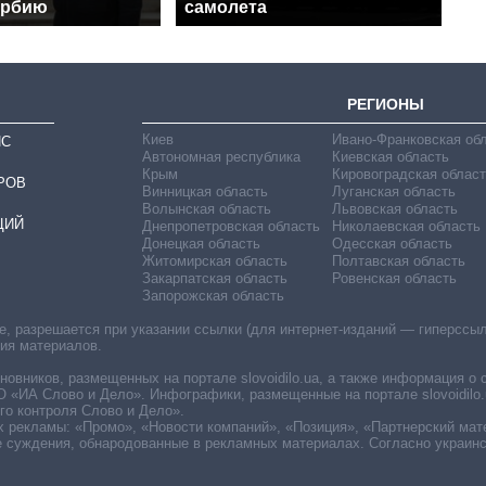
ербию
самолета
РЕГИОНЫ
Киев
Ивано-Франковская об
ИС
Автономная республика
Киевская область
Крым
Кировоградская област
РОВ
Винницкая область
Луганская область
Волынская область
Львовская область
ЦИЙ
Днепропетровская область
Николаевская область
Донецкая область
Одесская область
Житомирская область
Полтавская область
Закарпатская область
Ровенская область
Запорожская область
 разрешается при указании ссылки (для интернет-изданий — гиперссылки
ния материалов.
овников, размещенных на портале slovoidilo.ua, а также информация о 
«ИА Слово и Дело». Инфографики, размещенные на портале slovoidilo.
о контроля Слово и Дело».
х рекламы: «Промо», «Новости компаний», «Позиция», «Партнерский мат
е суждения, обнародованные в рекламных материалах. Согласно украин