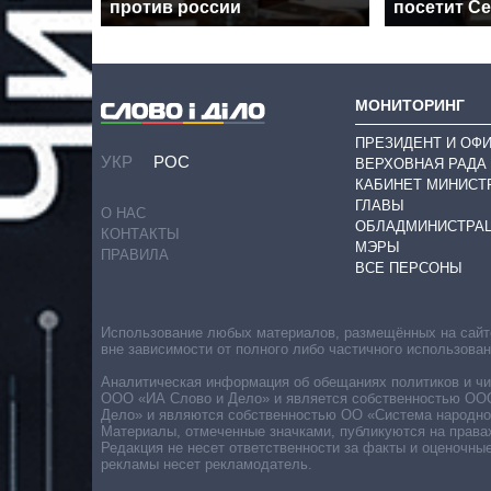
против россии
посетит С
МОНИТОРИНГ
ПРЕЗИДЕНТ И ОФ
УКР
РОС
ВЕРХОВНАЯ РАДА
КАБИНЕТ МИНИСТ
ГЛАВЫ
О НАС
ОБЛАДМИНИСТРА
КОНТАКТЫ
МЭРЫ
ПРАВИЛА
ВСЕ ПЕРСОНЫ
Использование любых материалов, размещённых на сайте,
вне зависимости от полного либо частичного использова
Аналитическая информация об обещаниях политиков и чин
ООО «ИА Слово и Дело» и является собственностью ООО 
Дело» и являются собственностью ОО «Система народног
Материалы, отмеченные значками, публикуются на права
Редакция не несет ответственности за факты и оценочны
рекламы несет рекламодатель.