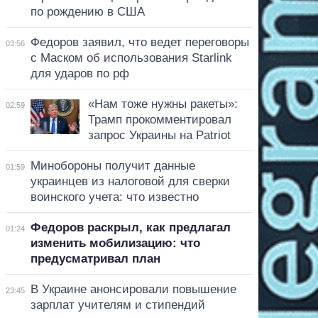
по рождению в США
Федоров заявил, что ведет переговоры
03:56
с Маском об использования Starlink
для ударов по рф
«Нам тоже нужны ракеты»:
02:59
Трамп прокомментировал
запрос Украины на Patriot
Минобороны получит данные
01:59
украинцев из налоговой для сверки
воинского учета: что известно
Федоров раскрыл, как предлагал
01:24
изменить мобилизацию: что
предусматривал план
В Украине анонсировали повышение
23:45
зарплат учителям и стипендий