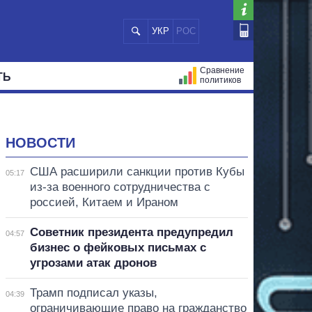
УКР
РОС
Сравнение
ТЬ
политиков
СТРАЦИЙ
МЭРЫ
ВСЕ ПЕРСОНЫ
НОВОСТИ
США расширили санкции против Кубы
05:17
из-за военного сотрудничества с
россией, Китаем и Ираном
Советник президента предупредил
04:57
бизнес о фейковых письмах с
угрозами атак дронов
Трамп подписал указы,
04:39
ограничивающие право на гражданство