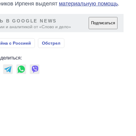
магистратуру и
тников Ирпеня выделят
материальную помощь
.
аспирантуру
Ь В GOOGLE NEWS
Подписаться
ми и аналитикой от «Слово и дело»
йна с Россией
Обстрел
делиться: