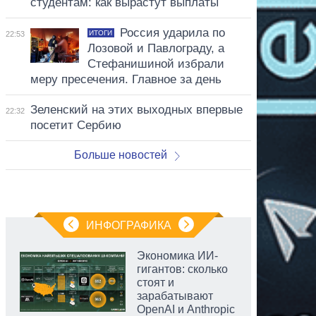
студентам: как вырастут выплаты
Россия ударила по
ИТОГИ
22:53
Лозовой и Павлограду, а
Стефанишиной избрали
меру пресечения. Главное за день
Зеленский на этих выходных впервые
22:32
посетит Сербию
Больше новостей
ИНФОГРАФИКА
Экономика ИИ-
гигантов: сколько
стоят и
зарабатывают
OpenAI и Anthropic