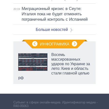
Миграционный кризис в Сеуте:
20:19
Италия пока не будет отменять
пограничный контроль с Испанией
Больше новостей
ИНФОГРАФИКА
еля
Восемь
массированных
ударов по Украине за
лето: Киев и область
стали главной целью
рф
Субъект в сфере онлайн-медиа. Идентификатор медиа –
R40-05063