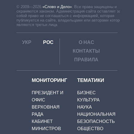
© 2009—2026
«Слово и Дело»
.
Все права защищены и
охраняются законом. Администрация сайта оставляет за
собой право не соглашаться с информацией, которая
публикуется на сайте, владельцами или авторами которой
являются третьи лица.
УКР
РОС
О НАС
КОНТАКТЫ
ПРАВИЛА
МОНИТОРИНГ
ТЕМАТИКИ
ПРЕЗИДЕНТ И
БИЗНЕС
ОФИС
КУЛЬТУРА
ВЕРХОВНАЯ
НАУКА
РАДА
НАЦИОНАЛЬНАЯ
КАБИНЕТ
БЕЗОПАСНОСТЬ
МИНИСТРОВ
ОБЩЕСТВО