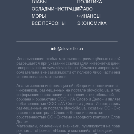
ГЛАВЫ
ПОЛИТИКА
ОБЛАДМИНИСТРАЦИЙ
ПРАВО
МЭРЫ
ФИНАНСЫ
ВСЕ ПЕРСОНЫ
ЭКОНОМИКА
info@slovoidilo.ua
Использование любых материалов, размещённых на сайте,
разрешается при указании ссылки (для интернет-изданий —
гиперссылки) на www.slovoidilo.ua. Ссылка (гиперссылка)
обязательна вне зависимости от полного либо частичного
использования материалов.
Аналитическая информация об обещаниях политиков и
чиновников, размещенных на портале slovoidilo.ua, а также
информация о состоянии выполнения этих обещаний,
собрана и обработана ООО «ИА Слово и Дело» и является
собственностью ООО «ИА Слово и Дело». Инфографики,
размещенные на портале slovoidilo.ua, созданы ОО «Система
народного контроля Слово и Дело» и являются
собственностью ОО «Система народного контроля Слово и
Дело».
Материалы, отмеченные значками, публикуются на правах
рекламы: «Промо», «Новости компаний», «Позиция»,