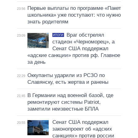
Первые выплаты по программе «Пакет
23:56
школьника» уже поступают: что нужно
знать родителям
Враг обстрелял
ИТОГИ
23:09
стадион «Черноморец», а
Сенат США поддержал
«адские санкции» против рф. Главное
за день
Оккупанты ударили из РСЗО по
22:29
Славянску, есть жертва и ранены
В Германии над военной базой, где
21:45
ремонтируют системы Patriot,
заметили неизвестные БПЛА
Сенат США поддержал
20:55
законопроект об «адских
санкциях» против россии