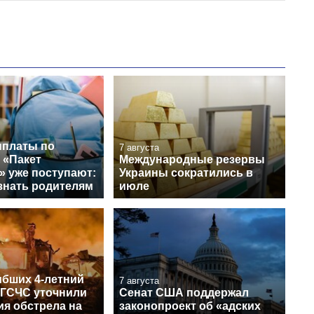
платы по
7 августа
 «Пакет
Международные резервы
» уже поступают:
Украины сократились в
знать родителям
июле
ибших 4-летний
7 августа
 ГСЧС уточнили
Сенат США поддержал
ия обстрела на
законопроект об «адских