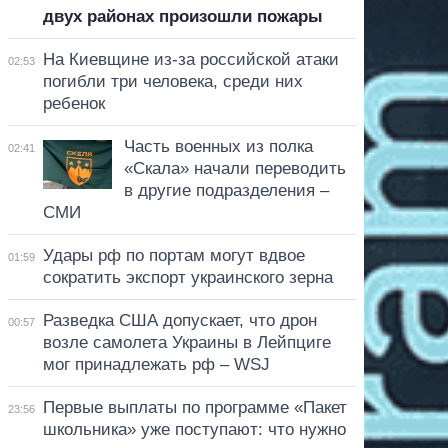
двух районах произошли пожары
На Киевщине из-за российской атаки
02:53
погибли три человека, среди них
ребенок
Часть военных из полка
02:41
«Скала» начали переводить
в другие подразделения –
СМИ
Удары рф по портам могут вдвое
01:59
сократить экспорт украинского зерна
Разведка США допускает, что дрон
00:57
возле самолета Украины в Лейпциге
мог принадлежать рф – WSJ
Первые выплаты по программе «Пакет
23:56
школьника» уже поступают: что нужно