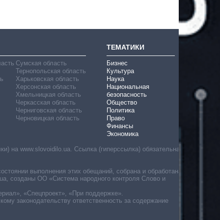
ТЕМАТИКИ
ласть
Сумская область
Бизнес
Тернопольская область
Культура
ь
Харьковская область
Наука
Херсонская область
Национальная
Хмельницкая область
безопасность
Черкасская область
Общество
Черниговская область
Политика
Черновицкая область
Право
Финансы
Экономика
) на www.slovoidilo.ua. Ссылка (гиперссылка) обязательна
состоянии выполнения этих обещаний, собрана и обработана
ua, созданы ОО «Система народного контроля Слово и
ериал», «Спецпроект», «При поддержке».
скому законодательству ответственность за содержание