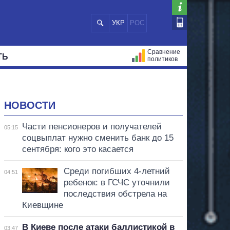
УКР
РОС
Сравнение
ТЬ
политиков
СТРАЦИЙ
МЭРЫ
ВСЕ ПЕРСОНЫ
НОВОСТИ
Части пенсионеров и получателей
05:15
соцвыплат нужно сменить банк до 15
сентября: кого это касается
Среди погибших 4-летний
04:51
ребенок: в ГСЧС уточнили
последствия обстрела на
Киевщине
В Киеве после атаки баллистикой в
03:47