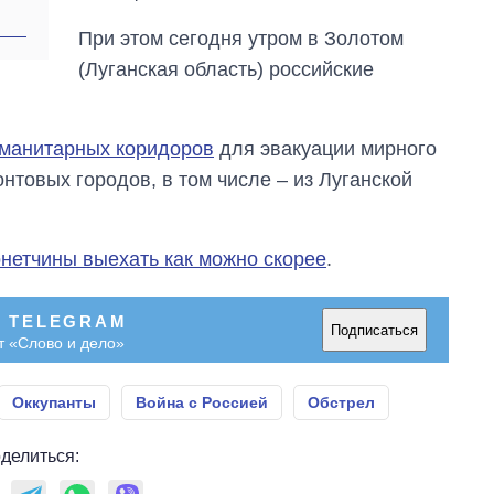
руководителя СВР
При этом сегодня утром в Золотом
(Луганская область) российские
уманитарных коридоров
для эвакуации мирного
товых городов, в том числе – из Луганской
нетчины выехать как можно скорее
.
В TELEGRAM
Подписаться
т «Слово и дело»
Оккупанты
Война с Россией
Обстрел
делиться: