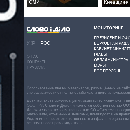
СМИ
Киевщине
МОНИТОРИНГ
ПРЕЗИДЕНТ И ОФ
УКР
РОС
ВЕРХОВНАЯ РАДА
КАБИНЕТ МИНИСТ
ГЛАВЫ
О НАС
ОБЛАДМИНИСТРА
КОНТАКТЫ
МЭРЫ
ПРАВИЛА
ВСЕ ПЕРСОНЫ
Использование любых материалов, размещённых на сайте,
вне зависимости от полного либо частичного использова
Аналитическая информация об обещаниях политиков и чин
ООО «ИА Слово и Дело» и является собственностью ООО 
Дело» и являются собственностью ОО «Система народног
Материалы, отмеченные значками, публикуются на права
Редакция не несет ответственности за факты и оценочны
рекламы несет рекламодатель.