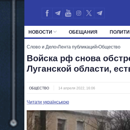
НОВОСТИ
ОБЕЩАНИЯ
ПОЛИТИ
ВСЕ ПОЛИТИКИ
ПРЕЗИДЕНТ И ОФ
Слово и Дело
›
Лента публикаций
›
Общество
Войска рф снова обст
Луганской области, ес
ОБЩЕСТВО
14 апреля 2022, 16:06
Читати українською