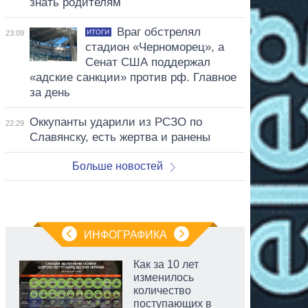
знать родителям
Враг обстрелял
ИТОГИ
23:09
стадион «Черноморец», а
Сенат США поддержал
«адские санкции» против рф. Главное
за день
Оккупанты ударили из РСЗО по
22:29
Славянску, есть жертва и ранены
Больше новостей
ИНФОГРАФИКА
Как за 10 лет
изменилось
количество
поступающих в