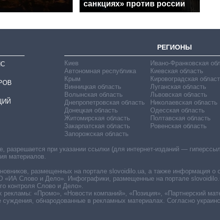
санкциях» против россии
РЕГИОНЫ
Киев
Ивано-Франковская об
ИС
Автономная республика
Киевская область
Крым
Кировоградская област
РОВ
Винницкая область
Луганская область
Волынская область
Львовская область
ЦИЙ
Днепропетровская область
Николаевская область
Донецкая область
Одесская область
Житомирская область
Полтавская область
Закарпатская область
Ровенская область
Запорожская область
 разрешается при указании ссылки (для интернет-изданий — гиперссылки
ния материалов.
овников, размещенных на портале slovoidilo.ua, а также информация о 
«ИА Слово и Дело». Инфографики, размещенные на портале slovoidilo.
о контроля Слово и Дело».
х рекламы: «Промо», «Новости компаний», «Позиция», «Партнерский мат
е суждения, обнародованные в рекламных материалах. Согласно украин