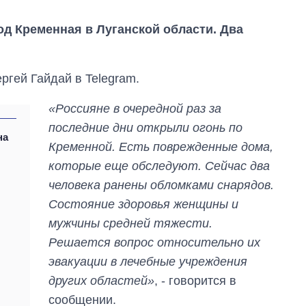
д Кременная в Луганской области. Два
ргей Гайдай в Telegram.
«Россияне в очередной раз за
последние дни открыли огонь по
на
Кременной. Есть поврежденные дома,
которые еще обследуют. Сейчас два
человека ранены обломками снарядов.
Состояние здоровья женщины и
мужчины средней тяжести.
Решается вопрос относительно их
эвакуации в лечебные учреждения
От 1 месяца – до 5
лет: кто и как долго
других областей»
, - говорится в
занимал
сообщении.
должность