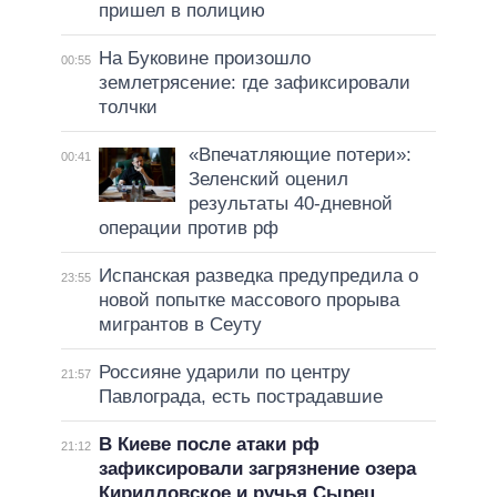
пришел в полицию
На Буковине произошло
00:55
землетрясение: где зафиксировали
толчки
«Впечатляющие потери»:
00:41
Зеленский оценил
результаты 40-дневной
операции против рф
Испанская разведка предупредила о
23:55
новой попытке массового прорыва
мигрантов в Сеуту
Россияне ударили по центру
21:57
Павлограда, есть пострадавшие
В Киеве после атаки рф
21:12
зафиксировали загрязнение озера
Кирилловское и ручья Сырец