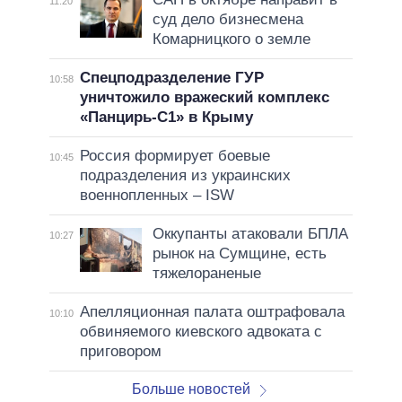
11:20
суд дело бизнесмена
Комарницкого о земле
Спецподразделение ГУР
10:58
уничтожило вражеский комплекс
«Панцирь-С1» в Крыму
Россия формирует боевые
10:45
подразделения из украинских
военнопленных – ISW
Оккупанты атаковали БПЛА
10:27
рынок на Сумщине, есть
тяжелораненые
Апелляционная палата оштрафовала
10:10
обвиняемого киевского адвоката с
приговором
Больше новостей