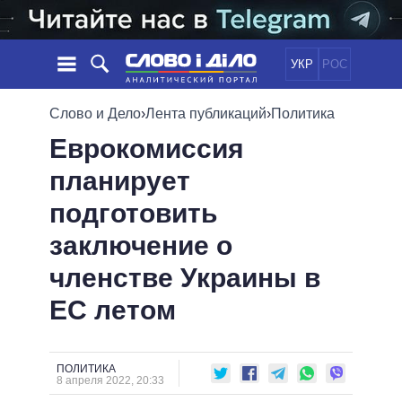
УКР
РОС
НОВОСТИ
Слово и Дело
›
Лента публикаций
›
Политика
Еврокомиссия
ОБЕЩАНИЯ
ЛЕНТА
ПОЛИТИКА
планирует
СОБЫТИЯ
ЭКОНОМИКА
ПОЛИТИКИ
подготовить
СТАТЬИ
ОБЩЕСТВО
ИНФОГРАФИКА
МНЕНИЯ
МИР
ВСЕ ПОЛИТИКИ
заключение о
ОБЗОРЫ
ПРЕЗИДЕНТ И ОФИС
членстве Украины в
ВИДЕО
ДАЙДЖЕСТЫ
ВЕРХОВНАЯ РАДА
ЕС летом
ПОДДЕРЖАТЬ
КАБИНЕТ МИНИСТРОВ
ГЛАВЫ ОБЛАДМИНИСТРАЦИЙ
СРАВНЕНИЕ ПОЛИТИКОВ
МЭРЫ
ПОЛИТИКА
8 апреля 2022, 20:33
ВСЕ ПЕРСОНЫ