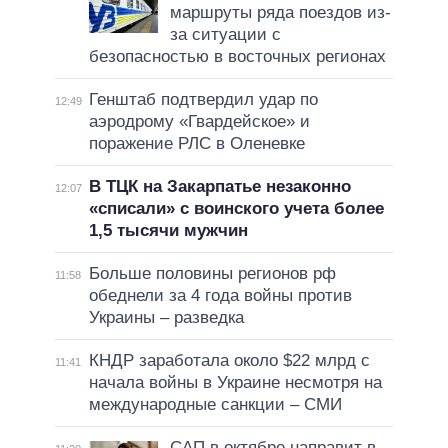
маршруты ряда поездов из-
за ситуации с
безопасностью в восточных регионах
Генштаб подтвердил удар по
12:49
аэродрому «Гвардейское» и
поражение РЛС в Оленевке
В ТЦК на Закарпатье незаконно
12:07
«списали» с воинского учета более
1,5 тысячи мужчин
Больше половины регионов рф
11:58
обеднели за 4 года войны против
Украины – разведка
КНДР заработала около $22 млрд с
11:41
начала войны в Украине несмотря на
международные санкции – СМИ
САП в октябре направит в