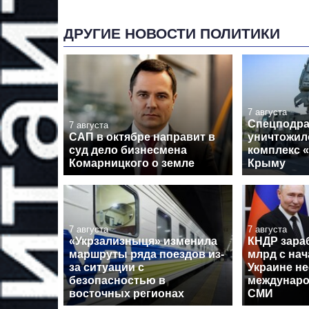
ДРУГИЕ НОВОСТИ ПОЛИТИКИ
7 августа
Спецподра
7 августа
САП в октябре направит в
уничтожил
суд дело бизнесмена
комплекс 
Комарницкого о земле
Крыму
7 августа
7 августа
«Укрзализныця» изменила
КНДР зара
маршруты ряда поездов из-
млрд с на
за ситуации с
Украине не
безопасностью в
междунаро
восточных регионах
СМИ