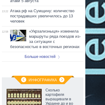
атаки 5 августа
Атака рф на Сумщину: количество
13:22
пострадавших увеличилось до 13
человек
«Укрзализныця» изменила
12:58
маршруты ряда поездов из-
за ситуации с
безопасностью в восточных регионах
Больше новостей
ИНФОГРАФИКА
Сколько
картофеля
выращивали в
Украине до и во