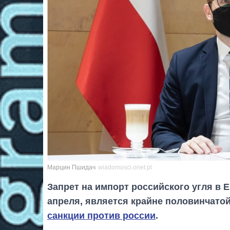
Марцин Пшидач
wiadomosci.onet.pl
Запрет на импорт российского угля в 
апреля, является крайне половинчато
санкции против россии
.