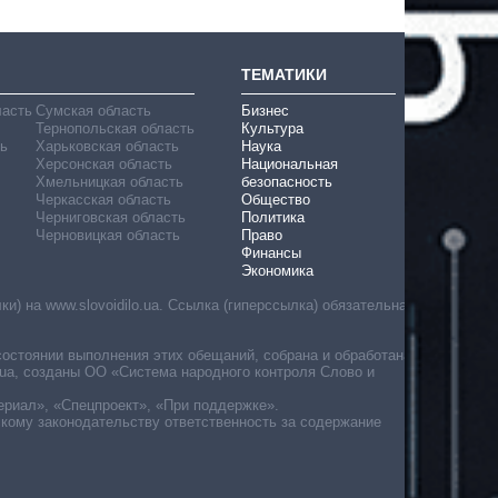
ТЕМАТИКИ
ласть
Сумская область
Бизнес
Тернопольская область
Культура
ь
Харьковская область
Наука
Херсонская область
Национальная
Хмельницкая область
безопасность
Черкасская область
Общество
Черниговская область
Политика
Черновицкая область
Право
Финансы
Экономика
) на www.slovoidilo.ua. Ссылка (гиперссылка) обязательна
состоянии выполнения этих обещаний, собрана и обработана
ua, созданы ОО «Система народного контроля Слово и
ериал», «Спецпроект», «При поддержке».
скому законодательству ответственность за содержание