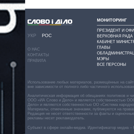
МОНИТОРИНГ
ПРЕЗИДЕНТ И ОФ
УКР
РОС
ВЕРХОВНАЯ РАДА
КАБИНЕТ МИНИСТ
ГЛАВЫ
О НАС
ОБЛАДМИНИСТРА
КОНТАКТЫ
МЭРЫ
ПРАВИЛА
ВСЕ ПЕРСОНЫ
Использование любых материалов, размещённых на сайте,
вне зависимости от полного либо частичного использова
Аналитическая информация об обещаниях политиков и чин
ООО «ИА Слово и Дело» и является собственностью ООО 
Дело» и являются собственностью ОО «Система народног
Материалы, отмеченные значками, публикуются на права
Редакция не несет ответственности за факты и оценочны
рекламы несет рекламодатель.
Субъект в сфере онлайн-медиа. Идентификатор медиа – 