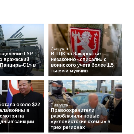
7 августа
зделение ГУР
В ТЦК на Закарпатье
о вражеский
незаконно «списали» с
«Панцирь-С1» в
воинского учета более 1,5
тысячи мужчин
ботала около $22
7 августа
чала войны в
Правоохранители
смотря на
разоблачили новые
дные санкции –
«уклонистские схемы» в
трех регионах