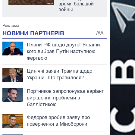
время большой
войны