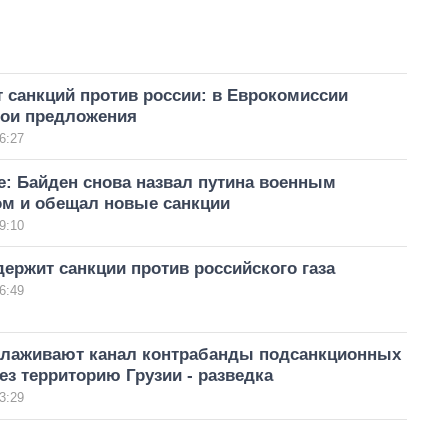
 санкций против россии: в Еврокомиссии
вои предложения
6:27
е: Байден снова назвал путина военным
ом и обещал новые санкции
9:10
ержит санкции против российского газа
6:49
алаживают канал контрабанды подсанкционных
ез территорию Грузии - разведка
3:29