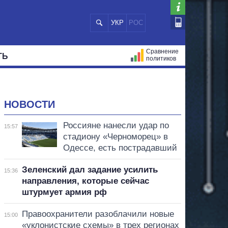
УКР
РОС
Сравнение
ТЬ
политиков
СТРАЦИЙ
МЭРЫ
ВСЕ ПЕРСОНЫ
НОВОСТИ
Россияне нанесли удар по
15:57
стадиону «Черноморец» в
Одессе, есть пострадавший
Зеленский дал задание усилить
15:36
направления, которые сейчас
штурмует армия рф
Правоохранители разоблачили новые
15:00
«уклонистские схемы» в трех регионах