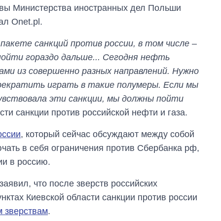
лавы Министерства иностранных дел Польши
л Onet.pl.
пакете санкций против россии, в том числе –
пойти гораздо дальше... Сегодня нефть
ми из совершенно разных направлений. Нужно
рекратить играть в такие полумеры. Если мы
увствовала эти санкции, мы должны пойти
ести санкции против российской нефти и газа.
оссии
, который сейчас обсуждают между собой
чать в себя ограничения против Сбербанка рф,
ии в россию.
заявил, что после зверств российских
Экономика ИИ-
унктах Киевской области санкции против россии
гигантов: сколько
стоят и
м зверствам
.
зарабатывают