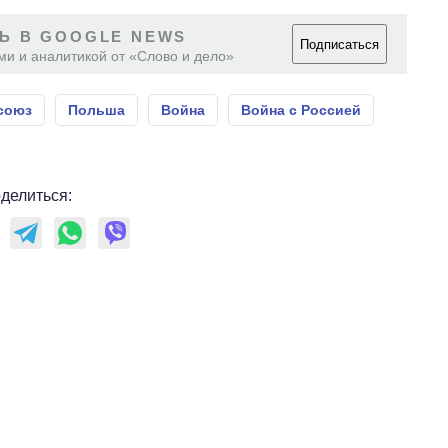
OpenAI и Anthropic
Ь В GOOGLE NEWS
Подписаться
ми и аналитикой от «Слово и дело»
союз
Польша
Война
Война с Россией
делиться: