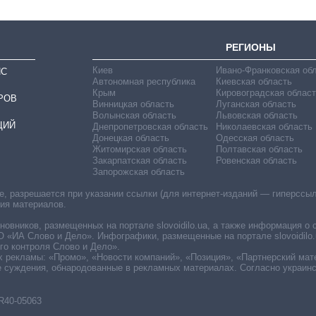
РЕГИОНЫ
Киев
Ивано-Франковская об
ИС
Автономная республика
Киевская область
Крым
Кировоградская област
РОВ
Винницкая область
Луганская область
Волынская область
Львовская область
ЦИЙ
Днепропетровская область
Николаевская область
Донецкая область
Одесская область
Житомирская область
Полтавская область
Закарпатская область
Ровенская область
Запорожская область
 разрешается при указании ссылки (для интернет-изданий — гиперссылки
ния материалов.
овников, размещенных на портале slovoidilo.ua, а также информация о 
«ИА Слово и Дело». Инфографики, размещенные на портале slovoidilo.
о контроля Слово и Дело».
х рекламы: «Промо», «Новости компаний», «Позиция», «Партнерский мат
е суждения, обнародованные в рекламных материалах. Согласно украин
R40-05063