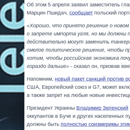
Об этом 5 апреля заявил заместитель г
Марцин Пшидач,
сообщает
польский порта
«Хорошо, что принято решение о новом 
о запрете импорта угля, но мы должны 
действительно могут заменить танкера
смелое политическое решение, чтобы п
хотим, чтобы российская экономика поч
гораздо дальше»
- сказал он, призвав вв
Напомним,
новый пакет санкций против р
США, Европейский союз и G7, может вклю
а также запрет на любые новые инвестиц
Президент Украины
Владимир Зеленский
оккупантов в Буче и других населенных п
должны быть
полностью соизмеримы эти