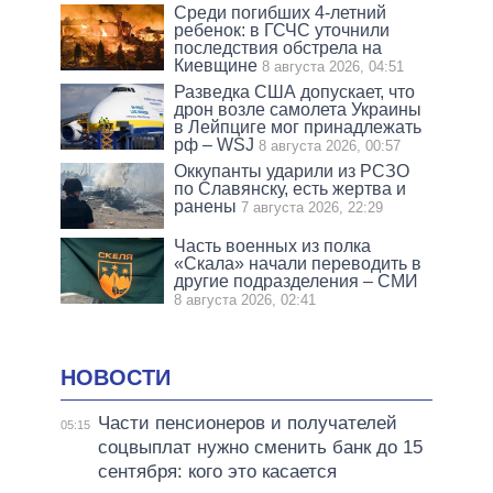
Среди погибших 4-летний
ребенок: в ГСЧС уточнили
последствия обстрела на
Киевщине
8 августа 2026, 04:51
Разведка США допускает, что
дрон возле самолета Украины
в Лейпциге мог принадлежать
рф – WSJ
8 августа 2026, 00:57
Оккупанты ударили из РСЗО
по Славянску, есть жертва и
ранены
7 августа 2026, 22:29
Часть военных из полка
«Скала» начали переводить в
другие подразделения – СМИ
8 августа 2026, 02:41
НОВОСТИ
Части пенсионеров и получателей
05:15
соцвыплат нужно сменить банк до 15
сентября: кого это касается