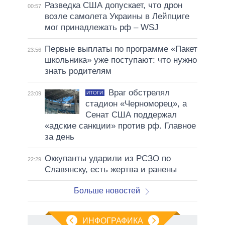
Разведка США допускает, что дрон
00:57
возле самолета Украины в Лейпциге
мог принадлежать рф – WSJ
Первые выплаты по программе «Пакет
23:56
школьника» уже поступают: что нужно
знать родителям
Враг обстрелял
ИТОГИ
23:09
стадион «Черноморец», а
Сенат США поддержал
«адские санкции» против рф. Главное
за день
Оккупанты ударили из РСЗО по
22:29
Славянску, есть жертва и ранены
Больше новостей
ИНФОГРАФИКА