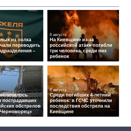
8 августа
нных из полка
На Киевщине из-за
ачали переводить
российской атаки погибли
одразделения –
три человека, среди них
ребенок
8 августа
увеличилось
Среди погибших 4-летний
о пострадавших
ребенок: в ГСЧС уточнили
ийских обстрелов
последствия обстрела на
«Черноморец»
Киевщине