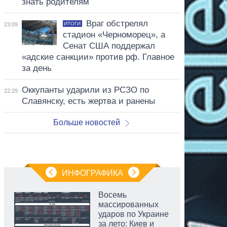
знать родителям
Враг обстрелял
ИТОГИ
23:09
стадион «Черноморец», а
Сенат США поддержал
«адские санкции» против рф. Главное
за день
Оккупанты ударили из РСЗО по
22:29
Славянску, есть жертва и ранены
Больше новостей
ИНФОГРАФИКА
Восемь
массированных
ударов по Украине
за лето: Киев и