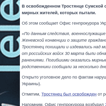
В освобожденном Тростянце Сумской 
мирных жителей, которых пытали.
Об этом сообщает Офис генпрокурора Ук
«По данным следствия, военнослужащие
Женевской конвенции о защите гражданск
Тростянец похищали и издевались над м
от российских войск 30 марта были обн
ранениями. Погибшими оказались мирные
родственники сообщали за несколько дн
Открыто уголовное дело по фактам наруше
Украины).
Отметим,
Тростянец был освобожден
от р
Напомним, Офис генпрокурора возбудил