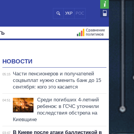
УКР
РОС
Сравнение
ТЬ
политиков
СТРАЦИЙ
МЭРЫ
ВСЕ ПЕРСОНЫ
НОВОСТИ
Части пенсионеров и получателей
05:15
соцвыплат нужно сменить банк до 15
сентября: кого это касается
Среди погибших 4-летний
04:51
ребенок: в ГСЧС уточнили
последствия обстрела на
Киевщине
В Киеве после атаки баллистикой в
03:47