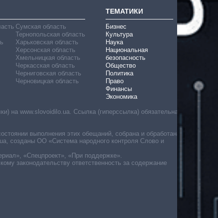
ТЕМАТИКИ
ласть
Сумская область
Бизнес
Тернопольская область
Культура
ь
Харьковская область
Наука
Херсонская область
Национальная
Хмельницкая область
безопасность
Черкасская область
Общество
Черниговская область
Политика
Черновицкая область
Право
Финансы
Экономика
) на www.slovoidilo.ua. Ссылка (гиперссылка) обязательна
состоянии выполнения этих обещаний, собрана и обработана
ua, созданы ОО «Система народного контроля Слово и
ериал», «Спецпроект», «При поддержке».
скому законодательству ответственность за содержание