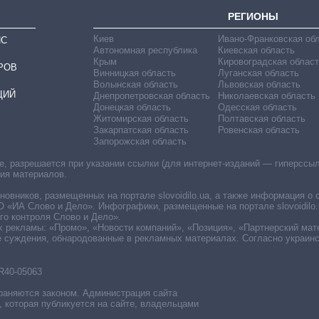
РЕГИОНЫ
Киев
Ивано-Франковская об
ИС
Автономная республика
Киевская область
Крым
Кировоградская област
РОВ
Винницкая область
Луганская область
Волынская область
Львовская область
ЦИЙ
Днепропетровская область
Николаевская область
Донецкая область
Одесская область
Житомирская область
Полтавская область
Закарпатская область
Ровенская область
Запорожская область
 разрешается при указании ссылки (для интернет-изданий — гиперссылки
ния материалов.
овников, размещенных на портале slovoidilo.ua, а также информация о 
«ИА Слово и Дело». Инфографики, размещенные на портале slovoidilo.
о контроля Слово и Дело».
х рекламы: «Промо», «Новости компаний», «Позиция», «Партнерский мат
е суждения, обнародованные в рекламных материалах. Согласно украин
R40-05063
раняются законом. Администрация сайта
, которая публикуется на сайте, владельцами