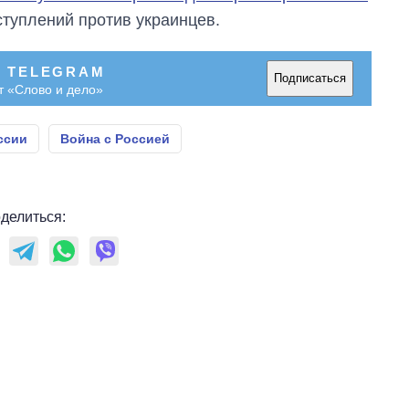
руководителя СВР
туплений против украинцев.
В TELEGRAM
Подписаться
т «Слово и дело»
ссии
Война с Россией
делиться: