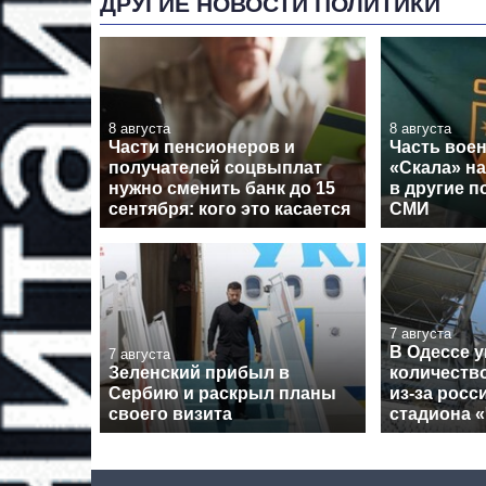
ДРУГИЕ НОВОСТИ ПОЛИТИКИ
8 августа
8 августа
Части пенсионеров и
Часть вое
получателей соцвыплат
«Скала» н
нужно сменить банк до 15
в другие п
сентября: кого это касается
СМИ
7 августа
В Одессе 
7 августа
Зеленский прибыл в
количеств
Сербию и раскрыл планы
из-за росс
своего визита
стадиона 