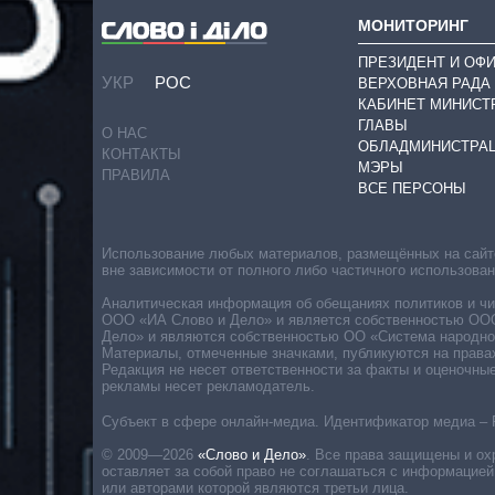
МОНИТОРИНГ
ПРЕЗИДЕНТ И ОФ
УКР
РОС
ВЕРХОВНАЯ РАДА
КАБИНЕТ МИНИСТ
ГЛАВЫ
О НАС
ОБЛАДМИНИСТРА
КОНТАКТЫ
МЭРЫ
ПРАВИЛА
ВСЕ ПЕРСОНЫ
Использование любых материалов, размещённых на сайте,
вне зависимости от полного либо частичного использова
Аналитическая информация об обещаниях политиков и чин
ООО «ИА Слово и Дело» и является собственностью ООО 
Дело» и являются собственностью ОО «Система народног
Материалы, отмеченные значками, публикуются на права
Редакция не несет ответственности за факты и оценочны
рекламы несет рекламодатель.
Субъект в сфере онлайн-медиа. Идентификатор медиа – 
© 2009—2026
«Слово и Дело»
.
Все права защищены и ох
оставляет за собой право не соглашаться с информацией
или авторами которой являются третьи лица.