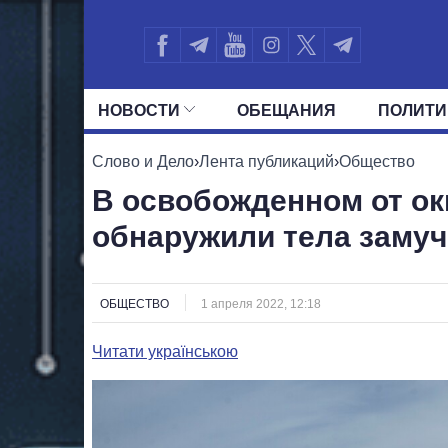
НОВОСТИ
ОБЕЩАНИЯ
ПОЛИТИ
ВСЕ ПОЛИТИКИ
ПРЕЗИДЕНТ И ОФ
Слово и Дело
›
Лента публикаций
›
Общество
В освобожденном от ок
обнаружили тела заму
ОБЩЕСТВО
1 апреля 2022, 12:18
Читати українською