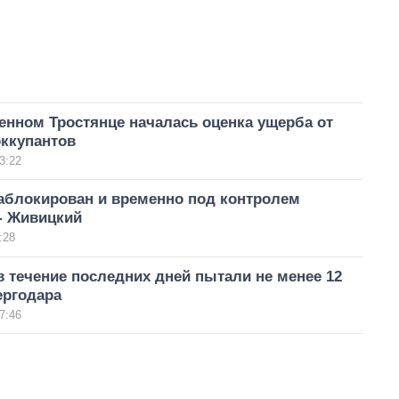
енном Тростянце началась оценка ущерба от
оккупантов
3:22
заблокирован и временно под контролем
- Живицкий
:28
 течение последних дней пытали не менее 12
ергодара
7:46