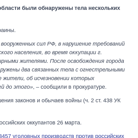
области были обнаружены тела нескольких
раины.
 вооруженных сил РФ, в нарушение требований
ого населения, во время оккупации г.
ирными жителями. После освобождения города
аружены два связанных тела с огнестрельными
 жители, об исчезновении которых
ей до этого»
, – сообщили в прокуратуре.
ния законов и обычаев войны (ч. 2 ст. 438 УК
От 1 месяца – до 5
оссийских оккупантов 26 марта.
лет: кто и как долго
занимал
3457 уголовных производств против российских
должность