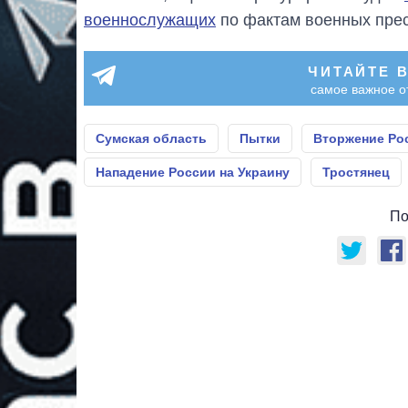
военнослужащих
по фактам военных прес
ЧИТАЙТЕ 
самое важное о
Сумская область
Пытки
Вторжение Ро
Нападение России на Украину
Тростянец
По