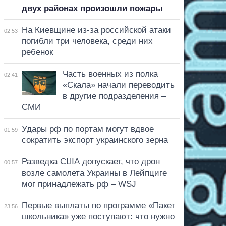
двух районах произошли пожары
На Киевщине из-за российской атаки
02:53
погибли три человека, среди них
ребенок
Часть военных из полка
02:41
«Скала» начали переводить
в другие подразделения –
СМИ
Удары рф по портам могут вдвое
01:59
сократить экспорт украинского зерна
Разведка США допускает, что дрон
00:57
возле самолета Украины в Лейпциге
мог принадлежать рф – WSJ
Первые выплаты по программе «Пакет
23:56
школьника» уже поступают: что нужно