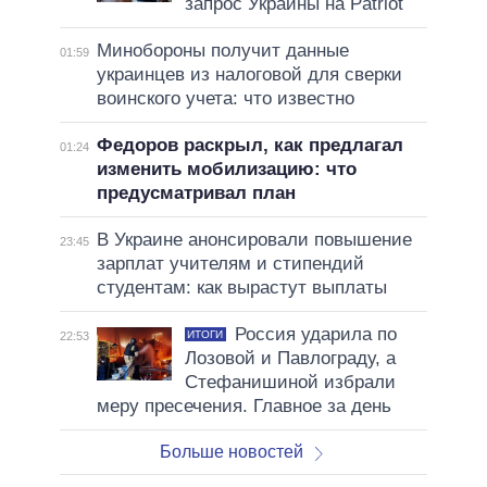
запрос Украины на Patriot
Минобороны получит данные
01:59
украинцев из налоговой для сверки
воинского учета: что известно
Федоров раскрыл, как предлагал
01:24
изменить мобилизацию: что
предусматривал план
В Украине анонсировали повышение
23:45
зарплат учителям и стипендий
студентам: как вырастут выплаты
Россия ударила по
ИТОГИ
22:53
Лозовой и Павлограду, а
Стефанишиной избрали
меру пресечения. Главное за день
Больше новостей