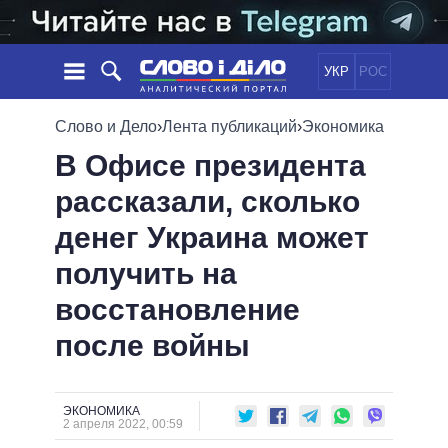
УКР
РОС
НОВОСТИ
Слово и Дело
›
Лента публикаций
›
Экономика
В Офисе президента
ОБЕЩАНИЯ
ЛЕНТА
ПОЛИТИКА
рассказали, сколько
СОБЫТИЯ
ЭКОНОМИКА
ПОЛИТИКИ
денег Украина может
СТАТЬИ
ОБЩЕСТВО
ИНФОГРАФИКА
МНЕНИЯ
МИР
ВСЕ ПОЛИТИКИ
получить на
ОБЗОРЫ
ПРЕЗИДЕНТ И ОФИС
восстановление
ВИДЕО
ДАЙДЖЕСТЫ
ВЕРХОВНАЯ РАДА
после войны
ПОДДЕРЖАТЬ
КАБИНЕТ МИНИСТРОВ
ГЛАВЫ ОБЛАДМИНИСТРАЦИЙ
СРАВНЕНИЕ ПОЛИТИКОВ
МЭРЫ
ЭКОНОМИКА
2 апреля 2022, 00:59
ВСЕ ПЕРСОНЫ