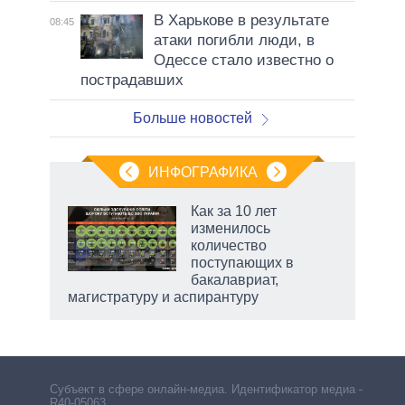
В Харькове в результате
08:45
атаки погибли люди, в
Одессе стало известно о
пострадавших
Больше новостей
ИНФОГРАФИКА
Как за 10 лет
изменилось
не за
количество
асть
поступающих в
елью
бакалавриат,
магистратуру и аспирантуру
Субъект в сфере онлайн-медиа. Идентификатор медиа –
R40-05063