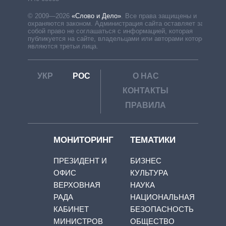
© 2009—2026
«Слово и Дело»
.
Все права защищены и
охраняются законом. Администрация сайта оставляет за
собой право не соглашаться с информацией, которая
публикуется на сайте, владельцами или авторами которой
являются третьи лица.
УКР
РОС
О НАС
КОНТАКТЫ
ПРАВИЛА
МОНИТОРИНГ
ТЕМАТИКИ
ПРЕЗИДЕНТ И
БИЗНЕС
ОФИС
КУЛЬТУРА
ВЕРХОВНАЯ
НАУКА
РАДА
НАЦИОНАЛЬНАЯ
КАБИНЕТ
БЕЗОПАСНОСТЬ
МИНИСТРОВ
ОБЩЕСТВО