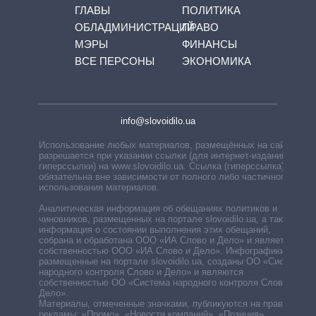
ГЛАВЫ
ПОЛИТИКА
ОБЛАДМИНИСТРАЦИЙ
ПРАВО
МЭРЫ
ФИНАНСЫ
ВСЕ ПЕРСОНЫ
ЭКОНОМИКА
info@slovoidilo.ua
Использование любых материалов, размещённых на сайте,
разрешается при указании ссылки (для интернет-изданий —
гиперссылки) на www.slovoidilo.ua. Ссылка (гиперссылка)
обязательна вне зависимости от полного либо частичного
использования материалов.
Аналитическая информация об обещаниях политиков и
чиновников, размещенных на портале slovoidilo.ua, а также
информация о состоянии выполнения этих обещаний,
собрана и обработана ООО «ИА Слово и Дело» и является
собственностью ООО «ИА Слово и Дело». Инфографики,
размещенные на портале slovoidilo.ua, созданы ОО «Система
народного контроля Слово и Дело» и являются
собственностью ОО «Система народного контроля Слово и
Дело».
Материалы, отмеченные значками, публикуются на правах
рекламы: «Промо», «Новости компаний», «Позиция»,