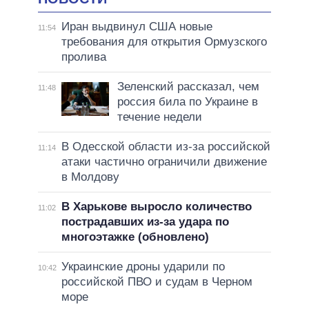
Иран выдвинул США новые
11:54
требования для открытия Ормузского
пролива
Зеленский рассказал, чем
11:48
россия била по Украине в
течение недели
В Одесской области из-за российской
11:14
атаки частично ограничили движение
в Молдову
В Харькове выросло количество
11:02
пострадавших из-за удара по
многоэтажке (обновлено)
Украинские дроны ударили по
10:42
российской ПВО и судам в Черном
море