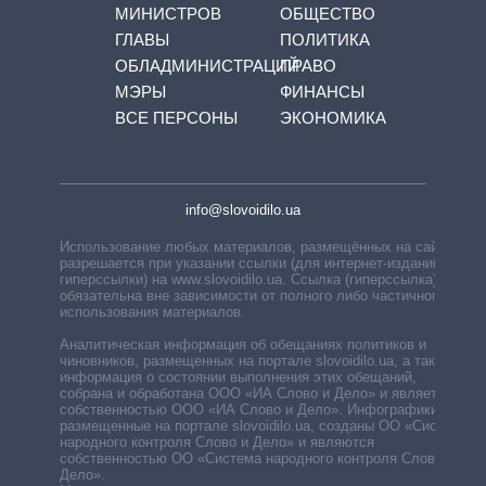
МИНИСТРОВ
ОБЩЕСТВО
ГЛАВЫ
ПОЛИТИКА
ОБЛАДМИНИСТРАЦИЙ
ПРАВО
МЭРЫ
ФИНАНСЫ
ВСЕ ПЕРСОНЫ
ЭКОНОМИКА
info@slovoidilo.ua
Использование любых материалов, размещённых на сайте,
разрешается при указании ссылки (для интернет-изданий —
гиперссылки) на www.slovoidilo.ua. Ссылка (гиперссылка)
обязательна вне зависимости от полного либо частичного
использования материалов.
Аналитическая информация об обещаниях политиков и
чиновников, размещенных на портале slovoidilo.ua, а также
информация о состоянии выполнения этих обещаний,
собрана и обработана ООО «ИА Слово и Дело» и является
собственностью ООО «ИА Слово и Дело». Инфографики,
размещенные на портале slovoidilo.ua, созданы ОО «Система
народного контроля Слово и Дело» и являются
собственностью ОО «Система народного контроля Слово и
Дело».