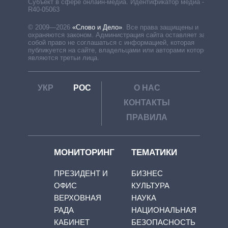
Субъект в сфере онлайн-медиа. Идентификатор медиа –
R40-05063
© 2009—2026
«Слово и Дело»
.
Все права защищены и
охраняются законом. Администрация сайта оставляет за
собой право не соглашаться с информацией, которая
публикуется на сайте, владельцами или авторами которой
являются третьи лица.
УКР
РОС
О НАС
КОНТАКТЫ
ПРАВИЛА
МОНИТОРИНГ
ТЕМАТИКИ
ПРЕЗИДЕНТ И
БИЗНЕС
ОФИС
КУЛЬТУРА
ВЕРХОВНАЯ
НАУКА
РАДА
НАЦИОНАЛЬНАЯ
КАБИНЕТ
БЕЗОПАСНОСТЬ