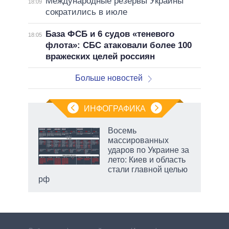
Международные резервы Украины
18:09
сократились в июле
База ФСБ и 6 судов «теневого
18:05
флота»: СБС атаковали более 100
вражеских целей россиян
Больше новостей
ИНФОГРАФИКА
Восемь
массированных
ударов по Украине за
ет
лето: Киев и область
стали главной целью
рф