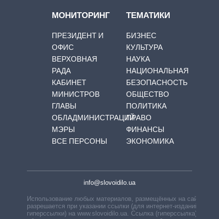
МОНИТОРИНГ
ТЕМАТИКИ
ПРЕЗИДЕНТ И
БИЗНЕС
ОФИС
КУЛЬТУРА
ВЕРХОВНАЯ
НАУКА
РАДА
НАЦИОНАЛЬНАЯ
КАБИНЕТ
БЕЗОПАСНОСТЬ
МИНИСТРОВ
ОБЩЕСТВО
ГЛАВЫ
ПОЛИТИКА
ОБЛАДМИНИСТРАЦИЙ
ПРАВО
МЭРЫ
ФИНАНСЫ
ВСЕ ПЕРСОНЫ
ЭКОНОМИКА
info@slovoidilo.ua
Использование любых материалов, размещённых на сайте,
разрешается при указании ссылки (для интернет-изданий —
гиперссылки) на www.slovoidilo.ua. Ссылка (гиперссылка)