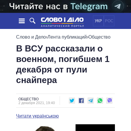
УКР
РОС
НОВОСТИ
Слово и Дело
›
Лента публикаций
›
Общество
В ВСУ рассказали о
ОБЕЩАНИЯ
ЛЕНТА
ПОЛИТИКА
военном, погибшем 1
СОБЫТИЯ
ЭКОНОМИКА
ПОЛИТИКИ
декабря от пули
СТАТЬИ
ОБЩЕСТВО
ИНФОГРАФИКА
МНЕНИЯ
МИР
ВСЕ ПОЛИТИКИ
снайпера
ОБЗОРЫ
ПРЕЗИДЕНТ И ОФИС
ВИДЕО
ДАЙДЖЕСТЫ
ВЕРХОВНАЯ РАДА
ОБЩЕСТВО
ПОДДЕРЖАТЬ
КАБИНЕТ МИНИСТРОВ
2 декабря 2021, 19:40
ГЛАВЫ ОБЛАДМИНИСТРАЦИЙ
СРАВНЕНИЕ ПОЛИТИКОВ
Читати українською
МЭРЫ
ВСЕ ПЕРСОНЫ