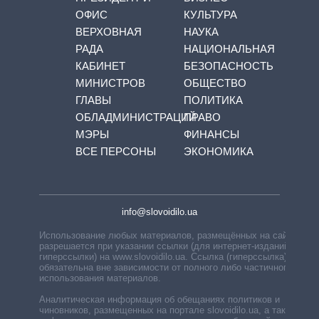
ОФИС
КУЛЬТУРА
ВЕРХОВНАЯ
НАУКА
РАДА
НАЦИОНАЛЬНАЯ
КАБИНЕТ
БЕЗОПАСНОСТЬ
МИНИСТРОВ
ОБЩЕСТВО
ГЛАВЫ
ПОЛИТИКА
ОБЛАДМИНИСТРАЦИЙ
ПРАВО
МЭРЫ
ФИНАНСЫ
ВСЕ ПЕРСОНЫ
ЭКОНОМИКА
info@slovoidilo.ua
Использование любых материалов, размещённых на сайте,
разрешается при указании ссылки (для интернет-изданий —
гиперссылки) на www.slovoidilo.ua. Ссылка (гиперссылка)
обязательна вне зависимости от полного либо частичного
использования материалов.
Аналитическая информация об обещаниях политиков и
чиновников, размещенных на портале slovoidilo.ua, а также