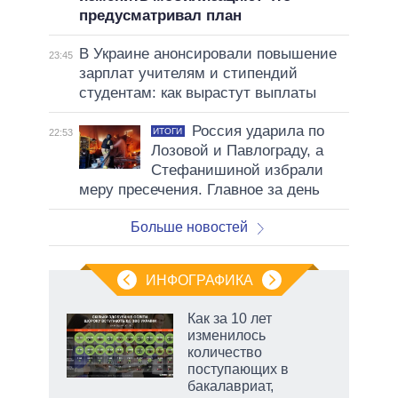
предусматривал план
В Украине анонсировали повышение
23:45
зарплат учителям и стипендий
студентам: как вырастут выплаты
Россия ударила по
ИТОГИ
22:53
Лозовой и Павлограду, а
Стефанишиной избрали
меру пресечения. Главное за день
Больше новостей
ИНФОГРАФИКА
Как за 10 лет
о
изменилось
количество
поступающих в
ic
бакалавриат,