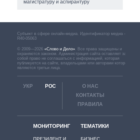
магистратуру и аспирантуру
рф
Субъект в сфере онлайн-медиа. Идентификатор медиа –
R40-05063
© 2009—2026
«Слово и Дело»
.
Все права защищены и
охраняются законом. Администрация сайта оставляет за
собой право не соглашаться с информацией, которая
публикуется на сайте, владельцами или авторами которой
являются третьи лица.
УКР
РОС
О НАС
КОНТАКТЫ
ПРАВИЛА
МОНИТОРИНГ
ТЕМАТИКИ
ПРЕЗИДЕНТ И
БИЗНЕС