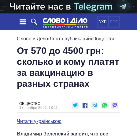
УКР
РОС
НОВОСТИ
Слово и Дело
›
Лента публикаций
›
Общество
От 570 до 4500 грн:
ОБЕЩАНИЯ
ЛЕНТА
ПОЛИТИКА
сколько и кому платят
СОБЫТИЯ
ЭКОНОМИКА
ПОЛИТИКИ
за вакцинацию в
СТАТЬИ
ОБЩЕСТВО
ИНФОГРАФИКА
МНЕНИЯ
МИР
ВСЕ ПОЛИТИКИ
разных странах
ОБЗОРЫ
ПРЕЗИДЕНТ И ОФИС
ВИДЕО
ДАЙДЖЕСТЫ
ВЕРХОВНАЯ РАДА
ОБЩЕСТВО
ПОДДЕРЖАТЬ
КАБИНЕТ МИНИСТРОВ
18 ноября 2021, 18:11
ГЛАВЫ ОБЛАДМИНИСТРАЦИЙ
СРАВНЕНИЕ ПОЛИТИКОВ
Читати українською
МЭРЫ
ВСЕ ПЕРСОНЫ
Владимир Зеленский заявил, что все