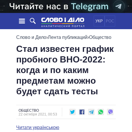
УКР
РОС
НОВОСТИ
Слово и Дело
›
Лента публикаций
›
Общество
Стал известен график
ОБЕЩАНИЯ
ЛЕНТА
ПОЛИТИКА
пробного ВНО-2022:
СОБЫТИЯ
ЭКОНОМИКА
ПОЛИТИКИ
когда и по каким
СТАТЬИ
ОБЩЕСТВО
ИНФОГРАФИКА
МНЕНИЯ
МИР
ВСЕ ПОЛИТИКИ
предметам можно
ОБЗОРЫ
ПРЕЗИДЕНТ И ОФИС
будет сдать тесты
ВИДЕО
ДАЙДЖЕСТЫ
ВЕРХОВНАЯ РАДА
ПОДДЕРЖАТЬ
КАБИНЕТ МИНИСТРОВ
ГЛАВЫ ОБЛАДМИНИСТРАЦИЙ
ОБЩЕСТВО
СРАВНЕНИЕ ПОЛИТИКОВ
22 октября 2021, 00:53
МЭРЫ
Читати українською
ВСЕ ПЕРСОНЫ