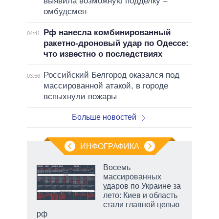
выявила возможную подделку –
омбудсмен
Рф нанесла комбинированный
04:41
ракетно-дроновый удар по Одессе:
что известно о последствиях
Российский Белгород оказался под
03:56
массированной атакой, в городе
вспыхнули пожары
Больше новостей
ИНФОГРАФИКА
 как
Восемь
чипы
массированных
ды и
ударов по Украине за
т на
лето: Киев и область
стали главной целью
рф