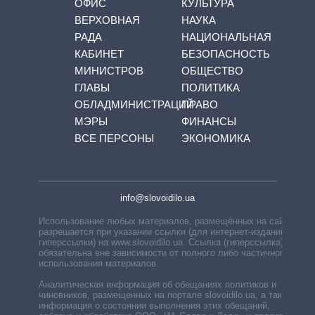
ОФИС
КУЛЬТУРА
ВЕРХОВНАЯ
НАУКА
РАДА
НАЦИОНАЛЬНАЯ
КАБИНЕТ
БЕЗОПАСНОСТЬ
МИНИСТРОВ
ОБЩЕСТВО
ГЛАВЫ
ПОЛИТИКА
ОБЛАДМИНИСТРАЦИЙ
ПРАВО
МЭРЫ
ФИНАНСЫ
ВСЕ ПЕРСОНЫ
ЭКОНОМИКА
info@slovoidilo.ua
Использование любых материалов, размещённых на сайте,
разрешается при указании ссылки (для интернет-изданий —
гиперссылки) на www.slovoidilo.ua. Ссылка (гиперссылка)
обязательна вне зависимости от полного либо частичного
использования материалов.
Аналитическая информация об обещаниях политиков и
чиновников, размещенных на портале slovoidilo.ua, а также
информация о состоянии выполнения этих обещаний,