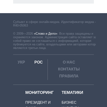
Субъект в сфере онлайн-медиа. Идентификатор медиа –
R40-05063
© 2009—2026
«Слово и Дело»
.
Все права защищены и
охраняются законом. Администрация сайта оставляет за
собой право не соглашаться с информацией, которая
публикуется на сайте, владельцами или авторами которой
являются третьи лица.
УКР
РОС
О НАС
КОНТАКТЫ
ПРАВИЛА
МОНИТОРИНГ
ТЕМАТИКИ
ПРЕЗИДЕНТ И
БИЗНЕС