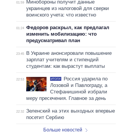
Минобороны получит данные
01:59
украинцев из налоговой для сверки
воинского учета: что известно
Федоров раскрыл, как предлагал
01:24
изменить мобилизацию: что
предусматривал план
В Украине анонсировали повышение
23:45
зарплат учителям и стипендий
студентам: как вырастут выплаты
Россия ударила по
ИТОГИ
22:53
Лозовой и Павлограду, а
Стефанишиной избрали
меру пресечения. Главное за день
Зеленский на этих выходных впервые
22:32
посетит Сербию
Больше новостей