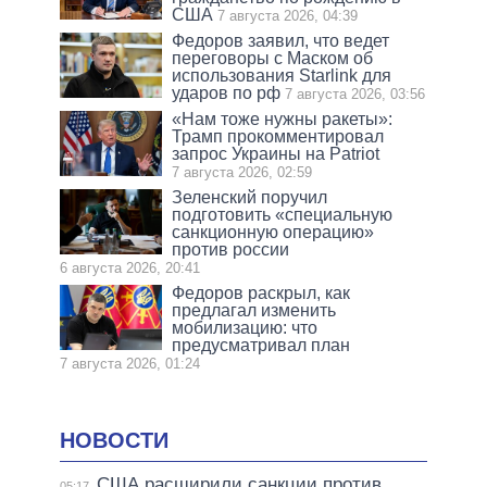
США
7 августа 2026, 04:39
Федоров заявил, что ведет
переговоры с Маском об
использования Starlink для
ударов по рф
7 августа 2026, 03:56
«Нам тоже нужны ракеты»:
Трамп прокомментировал
запрос Украины на Patriot
7 августа 2026, 02:59
Зеленский поручил
подготовить «специальную
санкционную операцию»
против россии
6 августа 2026, 20:41
Федоров раскрыл, как
предлагал изменить
мобилизацию: что
предусматривал план
7 августа 2026, 01:24
НОВОСТИ
США расширили санкции против
05:17