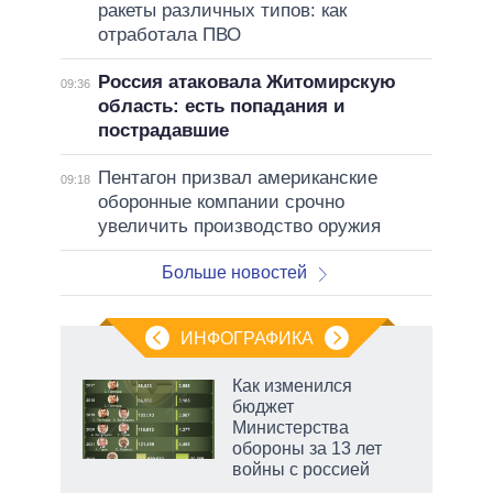
ракеты различных типов: как
отработала ПВО
Россия атаковала Житомирскую
09:36
область: есть попадания и
пострадавшие
Пентагон призвал американские
09:18
оборонные компании срочно
увеличить производство оружия
Больше новостей
ИНФОГРАФИКА
 как
Как изменился
чипы
бюджет
ды и
Министерства
т на
обороны за 13 лет
войны с россией