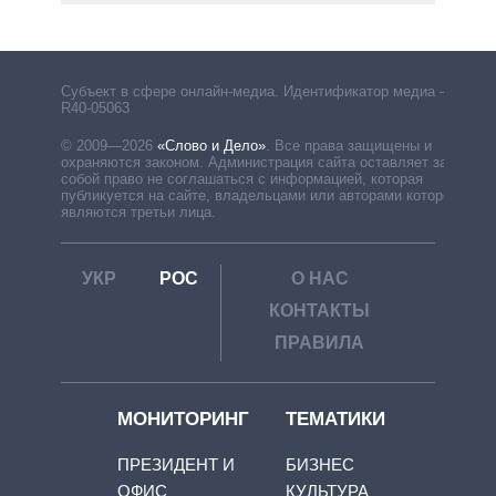
Субъект в сфере онлайн-медиа. Идентификатор медиа –
R40-05063
© 2009—2026
«Слово и Дело»
.
Все права защищены и
охраняются законом. Администрация сайта оставляет за
собой право не соглашаться с информацией, которая
публикуется на сайте, владельцами или авторами которой
являются третьи лица.
УКР
РОС
О НАС
КОНТАКТЫ
ПРАВИЛА
МОНИТОРИНГ
ТЕМАТИКИ
ПРЕЗИДЕНТ И
БИЗНЕС
ОФИС
КУЛЬТУРА