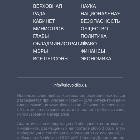
ВЕРХОВНАЯ
НАУКА
РАДА
НАЦИОНАЛЬНАЯ
КАБИНЕТ
БЕЗОПАСНОСТЬ
МИНИСТРОВ
ОБЩЕСТВО
ГЛАВЫ
ПОЛИТИКА
ОБЛАДМИНИСТРАЦИЙ
ПРАВО
МЭРЫ
ФИНАНСЫ
ВСЕ ПЕРСОНЫ
ЭКОНОМИКА
info@slovoidilo.ua
Использование любых материалов, размещённых на сайте,
разрешается при указании ссылки (для интернет-изданий —
гиперссылки) на www.slovoidilo.ua. Ссылка (гиперссылка)
обязательна вне зависимости от полного либо частичного
использования материалов.
Аналитическая информация об обещаниях политиков и
чиновников, размещенных на портале slovoidilo.ua, а также
информация о состоянии выполнения этих обещаний,
собрана и обработана ООО «ИА Слово и Дело» и является