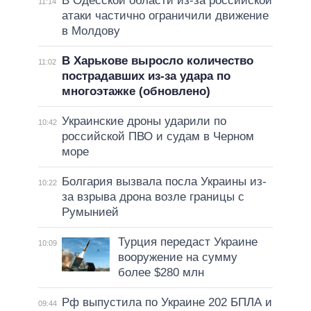
В Одесской области из-за российской
11:14
атаки частично ограничили движение
в Молдову
В Харькове выросло количество
11:02
пострадавших из-за удара по
многоэтажке (обновлено)
Украинские дроны ударили по
10:42
российской ПВО и судам в Черном
море
Болгария вызвала посла Украины из-
10:22
за взрыва дрона возле границы с
Румынией
Турция передаст Украине
10:09
вооружение на сумму
более $280 млн
Рф выпустила по Украине 202 БПЛА и
09:44