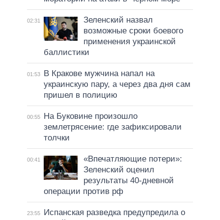
Зеленский назвал
02:31
возможные сроки боевого
применения украинской
баллистики
В Кракове мужчина напал на
01:53
украинскую пару, а через два дня сам
пришел в полицию
На Буковине произошло
00:55
землетрясение: где зафиксировали
толчки
«Впечатляющие потери»:
00:41
Зеленский оценил
результаты 40-дневной
операции против рф
Испанская разведка предупредила о
23:55