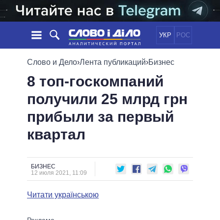
УКР
РОС
НОВОСТИ
Слово и Дело
›
Лента публикаций
›
Бизнес
8 топ-госкомпаний
ОБЕЩАНИЯ
ЛЕНТА
ПОЛИТИКА
получили 25 млрд грн
СОБЫТИЯ
ЭКОНОМИКА
ПОЛИТИКИ
прибыли за первый
СТАТЬИ
ОБЩЕСТВО
ИНФОГРАФИКА
МНЕНИЯ
МИР
ВСЕ ПОЛИТИКИ
квартал
ОБЗОРЫ
ПРЕЗИДЕНТ И ОФИС
ВИДЕО
ДАЙДЖЕСТЫ
ВЕРХОВНАЯ РАДА
БИЗНЕС
ПОДДЕРЖАТЬ
КАБИНЕТ МИНИСТРОВ
12 июля 2021, 11:09
ГЛАВЫ ОБЛАДМИНИСТРАЦИЙ
СРАВНЕНИЕ ПОЛИТИКОВ
Читати українською
МЭРЫ
ВСЕ ПЕРСОНЫ