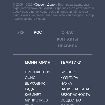
© 2009—2026
«Слово и Дело»
.
Все права защищены и
охраняются законом. Администрация сайта оставляет за
собой право не соглашаться с информацией, которая
публикуется на сайте, владельцами или авторами которой
являются третьи лица.
УКР
РОС
О НАС
КОНТАКТЫ
ПРАВИЛА
МОНИТОРИНГ
ТЕМАТИКИ
ПРЕЗИДЕНТ И
БИЗНЕС
ОФИС
КУЛЬТУРА
ВЕРХОВНАЯ
НАУКА
РАДА
НАЦИОНАЛЬНАЯ
КАБИНЕТ
БЕЗОПАСНОСТЬ
МИНИСТРОВ
ОБЩЕСТВО