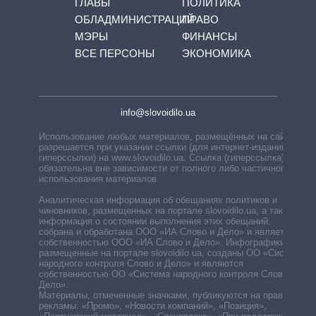
ГЛАВЫ
ПОЛИТИКА
ОБЛАДМИНИСТРАЦИЙ
ПРАВО
МЭРЫ
ФИНАНСЫ
ВСЕ ПЕРСОНЫ
ЭКОНОМИКА
info@slovoidilo.ua
Использование любых материалов, размещённых на сайте,
разрешается при указании ссылки (для интернет-изданий —
гиперссылки) на www.slovoidilo.ua. Ссылка (гиперссылка)
обязательна вне зависимости от полного либо частичного
использования материалов.
Аналитическая информация об обещаниях политиков и
чиновников, размещенных на портале slovoidilo.ua, а также
информация о состоянии выполнения этих обещаний,
собрана и обработана ООО «ИА Слово и Дело» и является
собственностью ООО «ИА Слово и Дело». Инфографики,
размещенные на портале slovoidilo.ua, созданы ОО «Система
народного контроля Слово и Дело» и являются
собственностью ОО «Система народного контроля Слово и
Дело».
Материалы, отмеченные значками, публикуются на правах
рекламы: «Промо», «Новости компаний», «Позиция»,