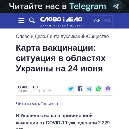
УКР
РОС
НОВОСТИ
Слово и Дело
›
Лента публикаций
›
Общество
Карта вакцинации:
ОБЕЩАНИЯ
ЛЕНТА
ПОЛИТИКА
ситуация в областях
СОБЫТИЯ
ЭКОНОМИКА
ПОЛИТИКИ
Украины на 24 июня
СТАТЬИ
ОБЩЕСТВО
ИНФОГРАФИКА
МНЕНИЯ
МИР
ВСЕ ПОЛИТИКИ
ОБЗОРЫ
ПРЕЗИДЕНТ И ОФИС
ВИДЕО
ОБЩЕСТВО
ДАЙДЖЕСТЫ
24 июня 2021, 10:26
ВЕРХОВНАЯ РАДА
ПОДДЕРЖАТЬ
КАБИНЕТ МИНИСТРОВ
Читати українською
ГЛАВЫ ОБЛАДМИНИСТРАЦИЙ
СРАВНЕНИЕ ПОЛИТИКОВ
В Украине с начала прививочной
МЭРЫ
кампании от COVID-19 уже сделали 2 229
ВСЕ ПЕРСОНЫ