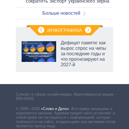
сократить экспорт украинского зерна
Больше новостей
ИНФОГРАФИКА
Дефицит памяти: как
вырос спрос на чипы
не за
за последние годы и
асть
что прогнозируют на
елью
2027-й
Субъект в сфере онлайн-медиа. Идентификатор медиа –
R40-05063
© 2009—2026
«Слово и Дело»
.
Все права защищены и
охраняются законом. Администрация сайта оставляет за
собой право не соглашаться с информацией, которая
публикуется на сайте, владельцами или авторами которой
являются третьи лица.