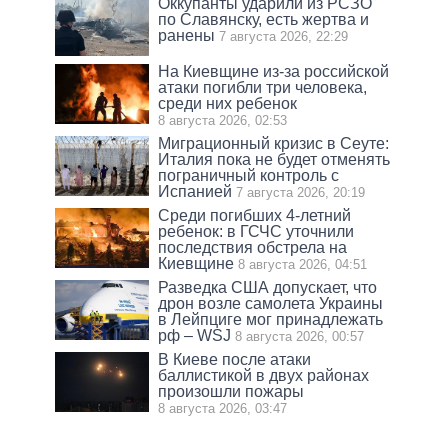
Оккупанты ударили из РСЗО
по Славянску, есть жертва и
ранены
7 августа 2026, 22:29
На Киевщине из-за российской
атаки погибли три человека,
среди них ребенок
8 августа 2026, 02:53
Миграционный кризис в Сеуте:
Италия пока не будет отменять
пограничный контроль с
Испанией
7 августа 2026, 20:19
Среди погибших 4-летний
ребенок: в ГСЧС уточнили
последствия обстрела на
Киевщине
8 августа 2026, 04:51
Разведка США допускает, что
дрон возле самолета Украины
в Лейпциге мог принадлежать
рф – WSJ
8 августа 2026, 00:57
В Киеве после атаки
баллистикой в двух районах
произошли пожары
8 августа 2026, 03:47