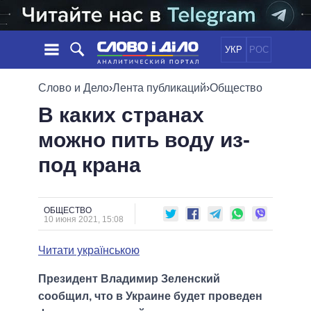
УКР
РОС
НОВОСТИ
Слово и Дело
›
Лента публикаций
›
Общество
В каких странах
ОБЕЩАНИЯ
ЛЕНТА
ПОЛИТИКА
можно пить воду из-
СОБЫТИЯ
ЭКОНОМИКА
ПОЛИТИКИ
под крана
СТАТЬИ
ОБЩЕСТВО
ИНФОГРАФИКА
МНЕНИЯ
МИР
ВСЕ ПОЛИТИКИ
ОБЗОРЫ
ПРЕЗИДЕНТ И ОФИС
ВИДЕО
ОБЩЕСТВО
ДАЙДЖЕСТЫ
10 июня 2021, 15:08
ВЕРХОВНАЯ РАДА
ПОДДЕРЖАТЬ
КАБИНЕТ МИНИСТРОВ
Читати українською
ГЛАВЫ ОБЛАДМИНИСТРАЦИЙ
СРАВНЕНИЕ ПОЛИТИКОВ
Президент Владимир Зеленский
МЭРЫ
сообщил, что в Украине будет проведен
ВСЕ ПЕРСОНЫ