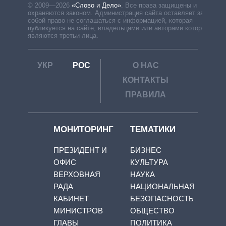
© 2009—2026
«Слово и Дело»
.
Все права защищены и
охраняются законом. Администрация сайта оставляет за
собой право не соглашаться с информацией, которая
публикуется на сайте, владельцами или авторами которой
являются третьи лица.
УКР
РОС
О НАС
КОНТАКТЫ
ПРАВИЛА
МОНИТОРИНГ
ТЕМАТИКИ
ПРЕЗИДЕНТ И
БИЗНЕС
ОФИС
КУЛЬТУРА
ВЕРХОВНАЯ
НАУКА
РАДА
НАЦИОНАЛЬНАЯ
КАБИНЕТ
БЕЗОПАСНОСТЬ
МИНИСТРОВ
ОБЩЕСТВО
ГЛАВЫ
ПОЛИТИКА