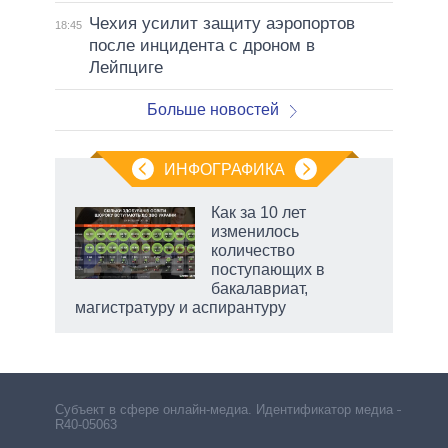
Чехия усилит защиту аэропортов
18:45
после инцидента с дроном в
Лейпциге
Больше новостей
ИНФОГРАФИКА
Как за 10 лет
изменилось
количество
ет
поступающих в
бакалавриат,
магистратуру и аспирантуру
Субъект в сфере онлайн-медиа. Идентификатор медиа –
R40-05063