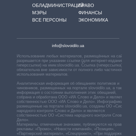
ОБЛАДМИНИСТРАЦИЙ
ПРАВО
МЭРЫ
ФИНАНСЫ
ВСЕ ПЕРСОНЫ
ЭКОНОМИКА
info@slovoidilo.ua
Использование любых материалов, размещённых на сайте,
разрешается при указании ссылки (для интернет-изданий —
гиперссылки) на www.slovoidilo.ua. Ссылка (гиперссылка)
обязательна вне зависимости от полного либо частичного
использования материалов.
Аналитическая информация об обещаниях политиков и
чиновников, размещенных на портале slovoidilo.ua, а также
информация о состоянии выполнения этих обещаний,
собрана и обработана ООО «ИА Слово и Дело» и является
собственностью ООО «ИА Слово и Дело». Инфографики,
размещенные на портале slovoidilo.ua, созданы ОО «Система
народного контроля Слово и Дело» и являются
собственностью ОО «Система народного контроля Слово и
Дело».
Материалы, отмеченные значками, публикуются на правах
рекламы: «Промо», «Новости компаний», «Позиция»,
«Партнерский материал», «Спецпроект», «При поддержке».