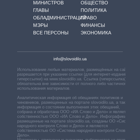
МИНИСТРОВ
ОБЩЕСТВО
ГЛАВЫ
ПОЛИТИКА
ОБЛАДМИНИСТРАЦИЙ
ПРАВО
МЭРЫ
ФИНАНСЫ
ВСЕ ПЕРСОНЫ
ЭКОНОМИКА
info@slovoidilo.ua
Использование любых материалов, размещённых на сайте,
разрешается при указании ссылки (для интернет-изданий —
гиперссылки) на www.slovoidilo.ua. Ссылка (гиперссылка)
обязательна вне зависимости от полного либо частичного
использования материалов.
Аналитическая информация об обещаниях политиков и
чиновников, размещенных на портале slovoidilo.ua, а также
информация о состоянии выполнения этих обещаний,
собрана и обработана ООО «ИА Слово и Дело» и является
собственностью ООО «ИА Слово и Дело». Инфографики,
размещенные на портале slovoidilo.ua, созданы ОО «Система
народного контроля Слово и Дело» и являются
собственностью ОО «Система народного контроля Слово и
Дело».
Материалы, отмеченные значками, публикуются на правах