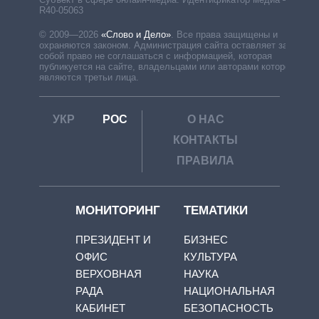
R40-05063
© 2009—2026
«Слово и Дело»
.
Все права защищены и
охраняются законом. Администрация сайта оставляет за
собой право не соглашаться с информацией, которая
публикуется на сайте, владельцами или авторами которой
являются третьи лица.
УКР
РОС
О НАС
КОНТАКТЫ
ПРАВИЛА
МОНИТОРИНГ
ТЕМАТИКИ
ПРЕЗИДЕНТ И
БИЗНЕС
ОФИС
КУЛЬТУРА
ВЕРХОВНАЯ
НАУКА
РАДА
НАЦИОНАЛЬНАЯ
КАБИНЕТ
БЕЗОПАСНОСТЬ