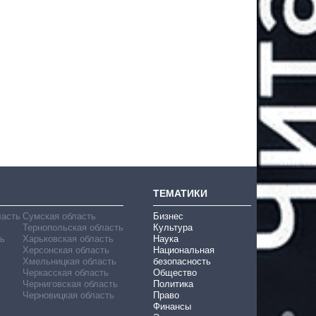
ТЕМАТИКИ
ласть
Сумская область
Бизнес
Тернопольская область
Культура
ь
Харьковская область
Наука
Херсонская область
Национальная
Хмельницкая область
безопасность
Черкасская область
Общество
Черниговская область
Политика
Черновицкая область
Право
Финансы