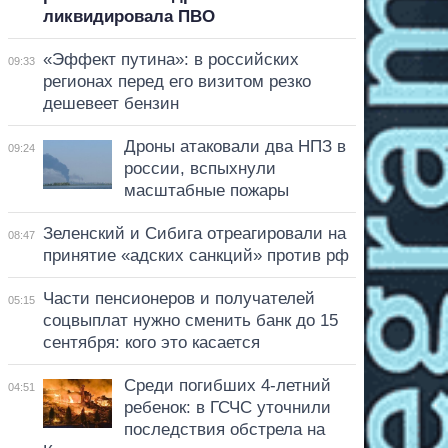
ликвидировала ПВО
«Эффект путина»: в российских
09:33
регионах перед его визитом резко
дешевеет бензин
Дроны атаковали два НПЗ в
09:24
россии, вспыхнули
масштабные пожары
Зеленский и Сибига отреагировали на
08:47
принятие «адских санкций» против рф
Части пенсионеров и получателей
05:15
соцвыплат нужно сменить банк до 15
сентября: кого это касается
Среди погибших 4-летний
04:51
ребенок: в ГСЧС уточнили
последствия обстрела на