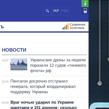
УКР
РОС
Сравнение
ТЬ
политиков
СТРАЦИЙ
МЭРЫ
ВСЕ ПЕРСОНЫ
НОВОСТИ
Украинские дроны за неделю
10:27
поразили 12 судов «теневого
флота» рф
Пентагон досрочно отстранил
10:24
генерала, который координировал
поддержку Украины
Враг ночью ударил по Украине
09:59
ракетами и 151 дроном: сколько