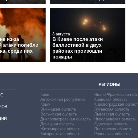
8 августа
е из-за
В Киеве после атаки
й атаки погибли
баллистикой в двух
ка, среди них
районах произошли
пожары
РЕГИОНЫ
Киев
Ивано-Франковская об
ИС
Автономная республика
Киевская область
Крым
Кировоградская област
РОВ
Винницкая область
Луганская область
Волынская область
Львовская область
ЦИЙ
Днепропетровская область
Николаевская область
Донецкая область
Одесская область
Житомирская область
Полтавская область
Закарпатская область
Ровенская область