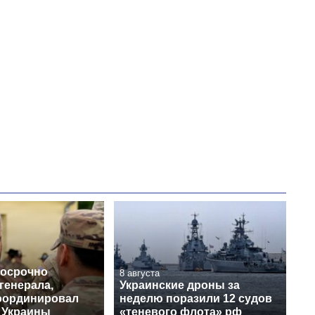
досрочно
8 августа
генерала,
Украинские дроны за
оординировал
неделю поразили 12 судов
 Украины
«теневого флота» рф