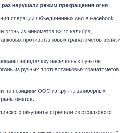
 раз нарушали режим прекращения огня
.
ания операции Объединенных сил в Facebook.
и огонь из минометов 82-го калибра,
танковых противотанковых гранатометов вблизи
рованы неподалеку населенных пунктов
огонь из ручных противотанковых гранатометов
ли по позициям ООС из крупнокалиберных
гранатометов.
Дефицит памяти:
как вырос спрос
динского оккупанты стреляли из стрелкового
на чипы за
последние годы и
что прогнозируют
на 2027-й