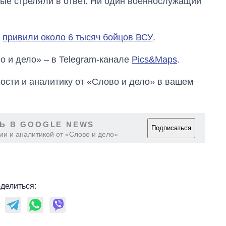
ые стреляли в ответ. Ни один военнослужащий
е
привили около 6 тысяч бойцов ВСУ
.
о и дело» – в Telegram-канале
Pics&Maps
.
сти и аналитику от «Слово и дело» в вашем
Ь В GOOGLE NEWS
Подписаться
ми и аналитикой от «Слово и дело»
делиться: