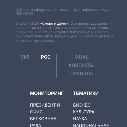
Субъект в сфере онлайн-медиа. Идентификатор медиа –
R40-05063
© 2009—2026
«Слово и Дело»
.
Все права защищены и
охраняются законом. Администрация сайта оставляет за
собой право не соглашаться с информацией, которая
публикуется на сайте, владельцами или авторами которой
являются третьи лица.
УКР
РОС
О НАС
КОНТАКТЫ
ПРАВИЛА
МОНИТОРИНГ
ТЕМАТИКИ
ПРЕЗИДЕНТ И
БИЗНЕС
ОФИС
КУЛЬТУРА
ВЕРХОВНАЯ
НАУКА
РАДА
НАЦИОНАЛЬНАЯ