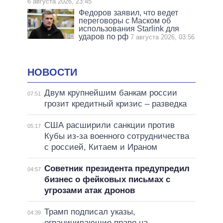
6 августа 2026, 23:45
Федоров заявил, что ведет
переговоры с Маском об
использования Starlink для
ударов по рф
7 августа 2026, 03:56
НОВОСТИ
Двум крупнейшим банкам россии
07:51
грозит кредитный кризис – разведка
США расширили санкции против
05:17
Кубы из-за военного сотрудничества
с россией, Китаем и Ираном
Советник президента предупредил
04:57
бизнес о фейковых письмах с
угрозами атак дронов
Трамп подписал указы,
04:39
ограничивающие право на