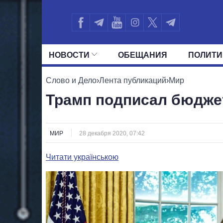
НОВОСТИ
ОБЕЩАНИЯ
ПОЛИТИ
ВСЕ ПОЛИТИКИ
ПРЕЗИДЕНТ И ОФ
Слово и Дело
›
Лента публикаций
›
Мир
Трамп подписал бюдже
МИР
28 декабря 2020, 07:42
Читати українською