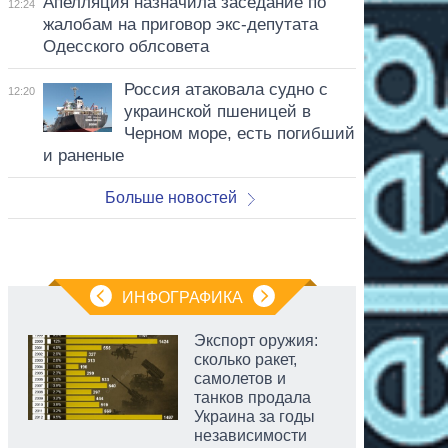
Апелляция назначила заседание по
12:24
жалобам на приговор экс-депутата
Одесского облсовета
Россия атаковала судно с
12:20
украинской пшеницей в
Черном море, есть погибший
и раненые
Больше новостей
ИНФОГРАФИКА
Экспорт оружия:
сколько ракет,
самолетов и
танков продала
Украина за годы
независимости