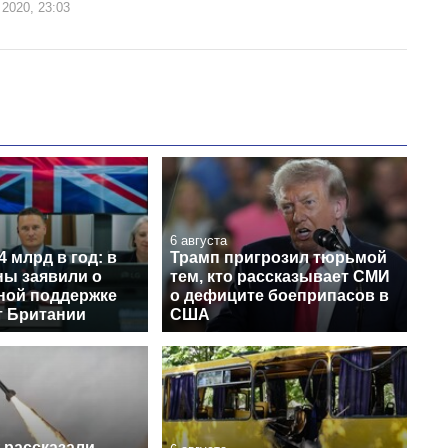
 2020, 23:03
6 августа
4 млрд в год: в
Трамп пригрозил тюрьмой
ы заявили о
тем, кто рассказывает СМИ
ной поддержке
о дефиците боеприпасов в
т Британии
США
t рассказали,