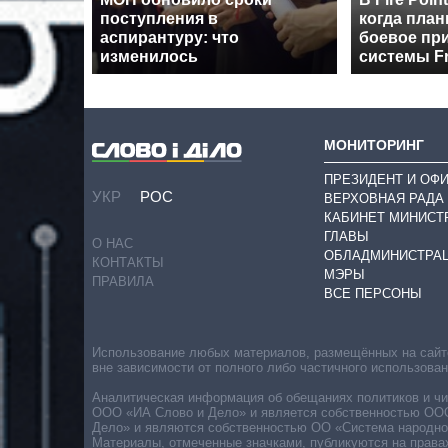
поступления в
когда пла
аспирантуру: что
боевое пр
изменилось
системы F
МОНИТОРИНГ
ПРЕЗИДЕНТ И ОФ
УКР
РОС
ВЕРХОВНАЯ РАДА
КАБИНЕТ МИНИСТ
ГЛАВЫ
О НАС
ОБЛАДМИНИСТРА
КОНТАКТЫ
МЭРЫ
ПРАВИЛА
ВСЕ ПЕРСОНЫ
Использование любых материалов, размещённых на сайте,
вне зависимости от полного либо частичного использова
Аналитическая информация об обещаниях политиков и чин
ООО «ИА Слово и Дело» и является собственностью ООО 
Дело» и являются собственностью ОО «Система народног
Материалы, отмеченные значками, публикуются на права