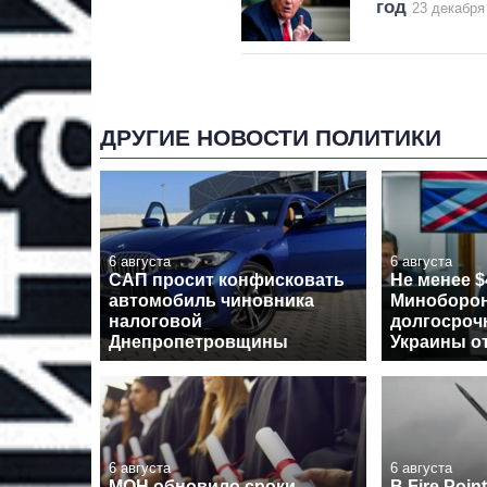
год
23 декабря
ДРУГИЕ НОВОСТИ ПОЛИТИКИ
6 августа
6 августа
САП просит конфисковать
Не менее $
автомобиль чиновника
Миноборон
налоговой
долгосроч
Днепропетровщины
Украины о
6 августа
6 августа
МОН обновило сроки
В Fire Poin