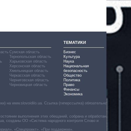
ТЕМАТИКИ
ласть
Сумская область
Бизнес
Тернопольская область
Культура
ь
Харьковская область
Наука
Херсонская область
Национальная
Хмельницкая область
безопасность
Черкасская область
Общество
Черниговская область
Политика
Черновицкая область
Право
Финансы
Экономика
) на www.slovoidilo.ua. Ссылка (гиперссылка) обязательна
состоянии выполнения этих обещаний, собрана и обработана
ua, созданы ОО «Система народного контроля Слово и
ериал», «Спецпроект», «При поддержке».