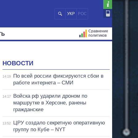
УКР
РОС
Сравнение
ТЬ
политиков
СТРАЦИЙ
МЭРЫ
ВСЕ ПЕРСОНЫ
НОВОСТИ
По всей россии фиксируются сбои в
14:19
работе интернета – СМИ
Войска рф ударили дроном по
14:17
маршрутке в Херсоне, ранены
гражданские
ЦРУ создало секретную оперативную
13:52
группу по Кубе – NYT