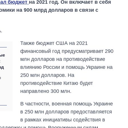
сал бюджет
на 2021 год. Он включает в себя
омики на 900 млрд долларов в связи с
.
Также бюджет США на 2021
финансовый год предусматривает 290
ые
млн долларов на противодействие
:
влиянию России и помощь Украине на
од
250 млн долларов. На
ю
противодействие Китаю будет
направлено 300 млн.
Как сократилось
количество
В частности, военная помощь Украине
медучреждений в
в 250 млн долларов предоставляется
Украине за годы
вторжения
в рамках инициативы содействия в
 поддержку и помощь Вооруженным силам