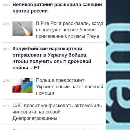
Великобритания расширила санкции
13:41
против россии
В Fire Point рассказали, когда
13:30
планируют первое боевое
применение системы Freya
Колумбийские наркокартели
13:02
отправляют в Украину бойцов,
чтобы получить опыт дроновой
войны – FT
Польша предоставит
12:50
Украине новый пакет военной
помощи
САП просит конфисковать автомобиль
12:35
чиновника налоговой
Днепропетровщины