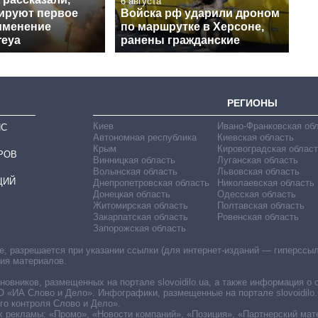
6 августа
нируют первое
Войска рф ударили дроном
именение
по маршрутке в Херсоне,
reya
ранены гражданские
РЕГИОНЫ
Киев
Ивано-Франковская об
ИС
Автономная республика
Киевская область
Крым
Кировоградская област
РОВ
Винницкая область
Луганская область
Волынская область
Львовская область
ЦИЙ
Днепропетровская область
Николаевская область
Донецкая область
Одесская область
Житомирская область
Полтавская область
Закарпатская область
Ровенская область
Запорожская область
 разрешается при указании ссылки (для интернет-изданий — гиперссылки
ния материалов.
овников, размещенных на портале slovoidilo.ua, а также информация о 
«ИА Слово и Дело». Инфографики, размещенные на портале slovoidilo.
о контроля Слово и Дело».
х рекламы: «Промо», «Новости компаний», «Позиция», «Партнерский мат