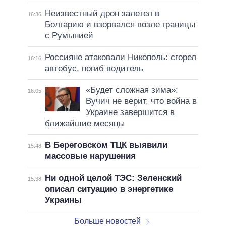
Неизвестный дрон залетел в
16:36
Болгарию и взорвался возле границы
с Румынией
Россияне атаковали Никополь: сгорел
16:16
автобус, погиб водитель
«Будет сложная зима»:
16:05
Вучич не верит, что война в
Украине завершится в
ближайшие месяцы
В Береговском ТЦК выявили
15:48
массовые нарушения
Ни одной целой ТЭС: Зеленский
15:38
описал ситуацию в энергетике
Украины
Больше новостей