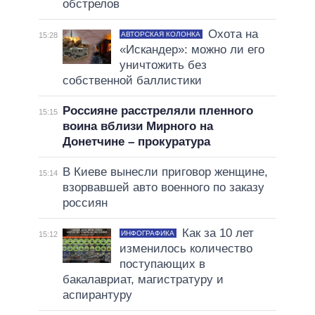
обстрелов
Охота на
АВТОРСКАЯ КОЛОНКА
15:28
«Искандер»: можно ли его
уничтожить без
собственной баллистики
Россияне расстреляли пленного
15:15
воина вблизи Мирного на
Донетчине – прокуратура
В Киеве вынесли приговор женщине,
15:14
взорвавшей авто военного по заказу
россиян
Как за 10 лет
ИНФОГРАФИКА
15:12
изменилось количество
поступающих в
бакалавриат, магистратуру и
аспирантуру