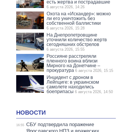
есть жертва и пострадавшие
6 августа 2026, 14:26
Охота на «Искандер»: можно
ли его уничтожить без
собственной баллистики
6 августа 2026, 15:28
На Днепропетровщине
уточнили количество жертв
сегодняшних обстрелов
6 августа 2026, 15:55
Россияне расстреляли
пленного воина вблизи
Мирного на Донетчине –
прокуратура
6 августа 2026, 15:15
Инцидент с дроном в
Лейпциге: в украинском
самолете находились
боеприпасы
6 августа 2026, 14:50
НОВОСТИ
СБУ подтвердила поражение
16:55
Ярославского НПЗ и вражеских