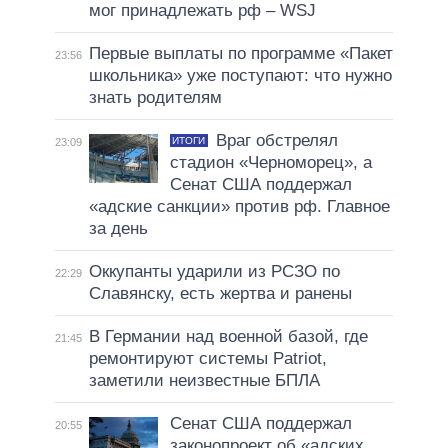
мог принадлежать рф – WSJ
Первые выплаты по программе «Пакет
23:56
школьника» уже поступают: что нужно
знать родителям
Враг обстрелял
ИТОГИ
23:09
стадион «Черноморец», а
Сенат США поддержал
«адские санкции» против рф. Главное
за день
Оккупанты ударили из РСЗО по
22:29
Славянску, есть жертва и ранены
В Германии над военной базой, где
21:45
ремонтируют системы Patriot,
заметили неизвестные БПЛА
Сенат США поддержал
20:55
законопроект об «адских