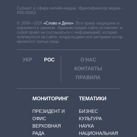
Субъект в сфере онлайн-медиа. Идентификатор медиа –
R40-05063
© 2009—2026
«Слово и Дело»
.
Все права защищены и
охраняются законом. Администрация сайта оставляет за
собой право не соглашаться с информацией, которая
публикуется на сайте, владельцами или авторами которой
являются третьи лица.
УКР
РОС
О НАС
КОНТАКТЫ
ПРАВИЛА
МОНИТОРИНГ
ТЕМАТИКИ
ПРЕЗИДЕНТ И
БИЗНЕС
ОФИС
КУЛЬТУРА
ВЕРХОВНАЯ
НАУКА
РАДА
НАЦИОНАЛЬНАЯ