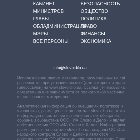
КАБИНЕТ
БЕЗОПАСНОСТЬ
МИНИСТРОВ
ОБЩЕСТВО
ГЛАВЫ
ПОЛИТИКА
ОБЛАДМИНИСТРАЦИЙ
ПРАВО
МЭРЫ
ФИНАНСЫ
ВСЕ ПЕРСОНЫ
ЭКОНОМИКА
info@slovoidilo.ua
Использование любых материалов, размещённых на сайте,
разрешается при указании ссылки (для интернет-изданий —
гиперссылки) на www.slovoidilo.ua. Ссылка (гиперссылка)
обязательна вне зависимости от полного либо частичного
использования материалов.
Аналитическая информация об обещаниях политиков и
чиновников, размещенных на портале slovoidilo.ua, а также
информация о состоянии выполнения этих обещаний,
собрана и обработана ООО «ИА Слово и Дело» и является
собственностью ООО «ИА Слово и Дело». Инфографики,
размещенные на портале slovoidilo.ua, созданы ОО «Система
народного контроля Слово и Дело» и являются
собственностью ОО «Система народного контроля Слово и