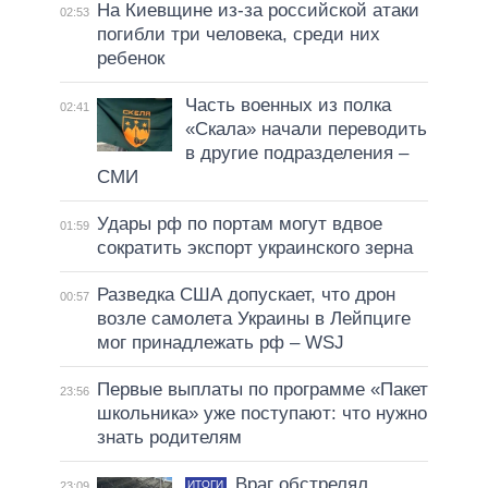
На Киевщине из-за российской атаки
02:53
погибли три человека, среди них
ребенок
Часть военных из полка
02:41
«Скала» начали переводить
в другие подразделения –
СМИ
Удары рф по портам могут вдвое
01:59
сократить экспорт украинского зерна
Разведка США допускает, что дрон
00:57
возле самолета Украины в Лейпциге
мог принадлежать рф – WSJ
Первые выплаты по программе «Пакет
23:56
школьника» уже поступают: что нужно
знать родителям
Враг обстрелял
ИТОГИ
23:09