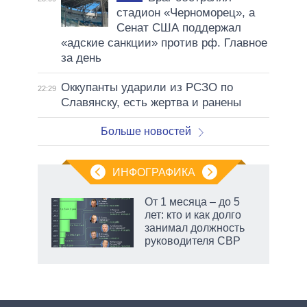
стадион «Черноморец», а
Сенат США поддержал
«адские санкции» против рф. Главное
за день
Оккупанты ударили из РСЗО по
22:29
Славянску, есть жертва и ранены
Больше новостей
ИНФОГРАФИКА
 как
От 1 месяца – до 5
чипы
лет: кто и как долго
ды и
занимал должность
т на
руководителя СВР