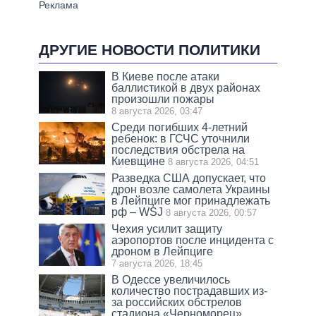
ДРУГИЕ НОВОСТИ ПОЛИТИКИ
В Киеве после атаки
баллистикой в двух районах
произошли пожары
8 августа 2026, 03:47
Среди погибших 4-летний
ребенок: в ГСЧС уточнили
последствия обстрела на
Киевщине
8 августа 2026, 04:51
Разведка США допускает, что
дрон возле самолета Украины
в Лейпциге мог принадлежать
рф – WSJ
8 августа 2026, 00:57
Чехия усилит защиту
аэропортов после инцидента с
дроном в Лейпциге
7 августа 2026, 18:45
В Одессе увеличилось
количество пострадавших из-
за российских обстрелов
стадиона «Черноморец»