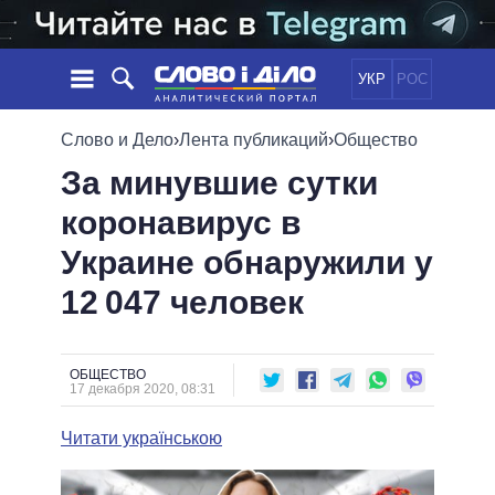
УКР
РОС
НОВОСТИ
Слово и Дело
›
Лента публикаций
›
Общество
За минувшие сутки
ОБЕЩАНИЯ
ЛЕНТА
ПОЛИТИКА
коронавирус в
СОБЫТИЯ
ЭКОНОМИКА
ПОЛИТИКИ
Украине обнаружили у
СТАТЬИ
ОБЩЕСТВО
ИНФОГРАФИКА
МНЕНИЯ
МИР
ВСЕ ПОЛИТИКИ
12 047 человек
ОБЗОРЫ
ПРЕЗИДЕНТ И ОФИС
ВИДЕО
ДАЙДЖЕСТЫ
ВЕРХОВНАЯ РАДА
ОБЩЕСТВО
ПОДДЕРЖАТЬ
КАБИНЕТ МИНИСТРОВ
17 декабря 2020, 08:31
ГЛАВЫ ОБЛАДМИНИСТРАЦИЙ
СРАВНЕНИЕ ПОЛИТИКОВ
Читати українською
МЭРЫ
ВСЕ ПЕРСОНЫ