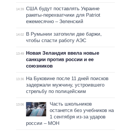
США будут поставлять Украине
14:39
ракеты-перехватчики для Patriot
ежемесячно – Зеленский
В Румынии затопили две баржи,
14:02
чтобы спасти работу АЭС
Новая Зеландия ввела новые
13:49
санкции против россии и ее
союзников
На Буковине после 11 дней поисков
13:36
задержали мужчину, устроившего
стрельбу по полицейским
Часть школьников
13:06
останется без учебников на
1 сентября из-за ударов
россии – МОН