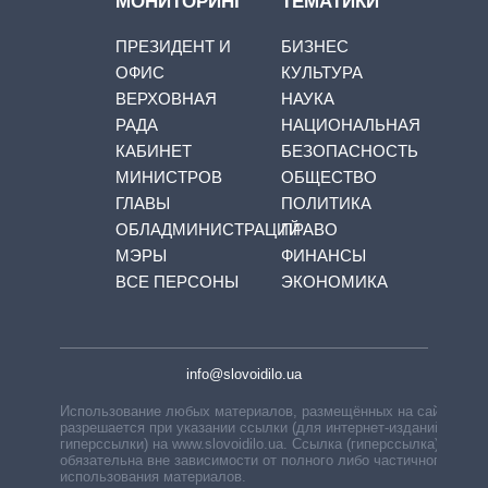
МОНИТОРИНГ
ТЕМАТИКИ
ПРЕЗИДЕНТ И
БИЗНЕС
ОФИС
КУЛЬТУРА
ВЕРХОВНАЯ
НАУКА
РАДА
НАЦИОНАЛЬНАЯ
КАБИНЕТ
БЕЗОПАСНОСТЬ
МИНИСТРОВ
ОБЩЕСТВО
ГЛАВЫ
ПОЛИТИКА
ОБЛАДМИНИСТРАЦИЙ
ПРАВО
МЭРЫ
ФИНАНСЫ
ВСЕ ПЕРСОНЫ
ЭКОНОМИКА
info@slovoidilo.ua
Использование любых материалов, размещённых на сайте,
разрешается при указании ссылки (для интернет-изданий —
гиперссылки) на www.slovoidilo.ua. Ссылка (гиперссылка)
обязательна вне зависимости от полного либо частичного
использования материалов.