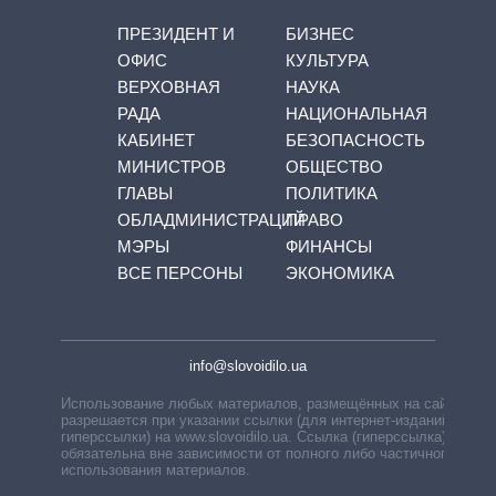
ПРЕЗИДЕНТ И
БИЗНЕС
ОФИС
КУЛЬТУРА
ВЕРХОВНАЯ
НАУКА
РАДА
НАЦИОНАЛЬНАЯ
КАБИНЕТ
БЕЗОПАСНОСТЬ
МИНИСТРОВ
ОБЩЕСТВО
ГЛАВЫ
ПОЛИТИКА
ОБЛАДМИНИСТРАЦИЙ
ПРАВО
МЭРЫ
ФИНАНСЫ
ВСЕ ПЕРСОНЫ
ЭКОНОМИКА
info@slovoidilo.ua
Использование любых материалов, размещённых на сайте,
разрешается при указании ссылки (для интернет-изданий —
гиперссылки) на www.slovoidilo.ua. Ссылка (гиперссылка)
обязательна вне зависимости от полного либо частичного
использования материалов.