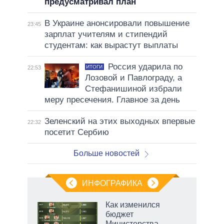
предусматривал план
В Украине анонсировали повышение
23:45
зарплат учителям и стипендий
студентам: как вырастут выплаты
Россия ударила по
ИТОГИ
22:53
Лозовой и Павлограду, а
Стефанишиной избрали
меру пресечения. Главное за день
Зеленский на этих выходных впервые
22:32
посетит Сербию
Больше новостей
ИНФОГРАФИКА
Как изменился
о
бюджет
Министерства