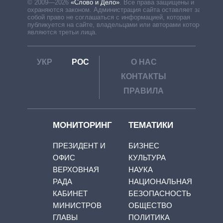
© 2009—2026
«Слово и Дело»
.
Все права защищены и
охраняются законом. Администрация сайта оставляет за
собой право не соглашаться с информацией, которая
публикуется на сайте, владельцами или авторами которой
являются третьи лица.
УКР
РОС
О НАС
КОНТАКТЫ
ПРАВИЛА
МОНИТОРИНГ
ТЕМАТИКИ
ПРЕЗИДЕНТ И
БИЗНЕС
ОФИС
КУЛЬТУРА
ВЕРХОВНАЯ
НАУКА
РАДА
НАЦИОНАЛЬНАЯ
КАБИНЕТ
БЕЗОПАСНОСТЬ
МИНИСТРОВ
ОБЩЕСТВО
ГЛАВЫ
ПОЛИТИКА