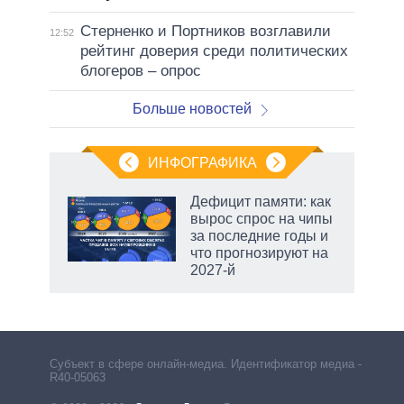
Стерненко и Портников возглавили
12:52
рейтинг доверия среди политических
блогеров – опрос
Больше новостей
ИНФОГРАФИКА
Дефицит памяти: как
вырос спрос на чипы
не за
за последние годы и
асть
что прогнозируют на
елью
2027-й
Субъект в сфере онлайн-медиа. Идентификатор медиа –
R40-05063