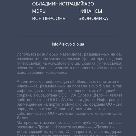
ОБЛАДМИНИСТРАЦИЙ
ПРАВО
МЭРЫ
ФИНАНСЫ
ВСЕ ПЕРСОНЫ
ЭКОНОМИКА
info@slovoidilo.ua
Использование любых материалов, размещённых на сайте,
разрешается при указании ссылки (для интернет-изданий —
гиперссылки) на www.slovoidilo.ua. Ссылка (гиперссылка)
обязательна вне зависимости от полного либо частичного
использования материалов.
Аналитическая информация об обещаниях политиков и
чиновников, размещенных на портале slovoidilo.ua, а также
информация о состоянии выполнения этих обещаний,
собрана и обработана ООО «ИА Слово и Дело» и является
собственностью ООО «ИА Слово и Дело». Инфографики,
размещенные на портале slovoidilo.ua, созданы ОО «Система
народного контроля Слово и Дело» и являются
собственностью ОО «Система народного контроля Слово и
Дело».
Материалы, отмеченные значками, публикуются на правах
рекламы: «Промо», «Новости компаний», «Позиция»,
«Партнерский материал», «Спецпроект», «При поддержке».