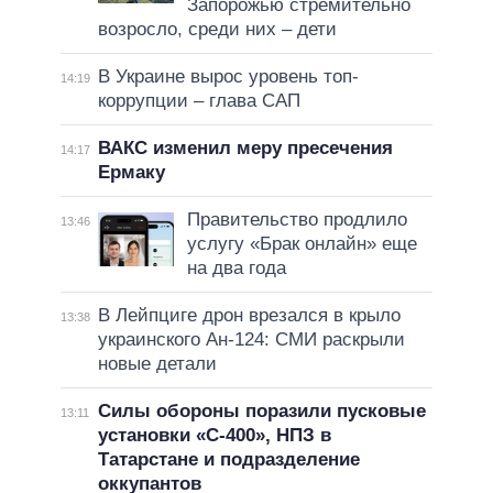
Запорожью стремительно
возросло, среди них – дети
В Украине вырос уровень топ-
14:19
коррупции – глава САП
ВАКС изменил меру пресечения
14:17
Ермаку
Правительство продлило
13:46
услугу «Брак онлайн» еще
на два года
В Лейпциге дрон врезался в крыло
13:38
украинского Ан-124: СМИ раскрыли
новые детали
Силы обороны поразили пусковые
13:11
установки «С-400», НПЗ в
Татарстане и подразделение
оккупантов