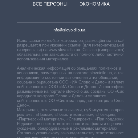
ВСЕ ПЕРСОНЫ
ЭКОНОМИКА
info@slovoidilo.ua
Использование любых материалов, размещённых на сайте,
разрешается при указании ссылки (для интернет-изданий —
гиперссылки) на www.slovoidilo.ua. Ссылка (гиперссылка)
обязательна вне зависимости от полного либо частичного
использования материалов.
Аналитическая информация об обещаниях политиков и
чиновников, размещенных на портале slovoidilo.ua, а также
информация о состоянии выполнения этих обещаний,
собрана и обработана ООО «ИА Слово и Дело» и является
собственностью ООО «ИА Слово и Дело». Инфографики,
размещенные на портале slovoidilo.ua, созданы ОО «Система
народного контроля Слово и Дело» и являются
собственностью ОО «Система народного контроля Слово и
Дело».
Материалы, отмеченные значками, публикуются на правах
рекламы: «Промо», «Новости компаний», «Позиция»,
«Партнерский материал», «Спецпроект», «При поддержке».
Редакция не несет ответственности за факты и оценочные
суждения, обнародованные в рекламных материалах.
Согласно украинскому законодательству ответственность за
содержание рекламы несет рекламодатель.