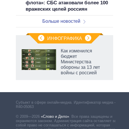
флота»: СБС атаковали более 100
вражеских целей россиян
Больше новостей
ИНФОГРАФИКА
Как изменился
бюджет
Министерства
обороны за 13 лет
войны с россией
рф
Субъект в сфере онлайн-медиа. Идентификатор медиа –
R40-05063
© 2009—2026
«Слово и Дело»
.
Все права защищены и
охраняются законом. Администрация сайта оставляет за
собой право не соглашаться с информацией, которая