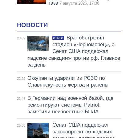
газа
7 августа 2026, 17:38
НОВОСТИ
Враг обстрелял
ИТОГИ
23:09
стадион «Черноморец», а
Сенат США поддержал
«адские санкции» против рф. Главное
за день
Оккупанты ударили из РСЗО по
22:29
Славянску, есть жертва и ранены
В Германии над военной базой, где
21:45
ремонтируют системы Patriot,
заметили неизвестные БПЛА
Сенат США поддержал
20:55
законопроект об «адских