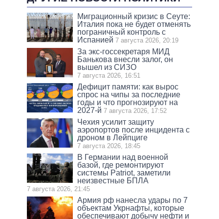
Миграционный кризис в Сеуте:
Италия пока не будет отменять
пограничный контроль с
Испанией
7 августа 2026, 20:19
За экс-госсекретаря МИД
Банькова внесли залог, он
вышел из СИЗО
7 августа 2026, 16:51
Дефицит памяти: как вырос
спрос на чипы за последние
годы и что прогнозируют на
2027-й
7 августа 2026, 17:52
Чехия усилит защиту
аэропортов после инцидента с
дроном в Лейпциге
7 августа 2026, 18:45
В Германии над военной
базой, где ремонтируют
системы Patriot, заметили
неизвестные БПЛА
7 августа 2026, 21:45
Армия рф нанесла удары по 7
объектам Укрнафты, которые
обеспечивают добычу нефти и