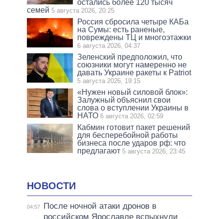
остались более 120 тысяч
семей
5 августа 2026, 20:25
Россия сбросила четыре КАБа
на Сумы: есть раненые,
повреждены ТЦ и многоэтажки
6 августа 2026, 04:37
Зеленский предположил, что
союзники могут намеренно не
давать Украине ракеты к Patriot
5 августа 2026, 19:15
«Нужен новый силовой блок»:
Залужный объяснил свои
слова о вступлении Украины в
НАТО
6 августа 2026, 02:59
Кабмин готовит пакет решений
для бесперебойной работы
бизнеса после ударов рф: что
предлагают
5 августа 2026, 23:45
НОВОСТИ
После ночной атаки дронов в
04:57
российском Ярославле вспыхнули