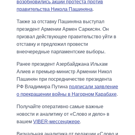
возобновились акции протеста против
правительства Никола Пашиняна
.
Также за отставку Пашиняна выступал
президент Армении Армен Саркисян. Он
призвал действующее правительство уйти в
отставку и предложил провести
внеочередные парламентские выборы.
Ранее президент Азербайджана Ильхам
Алиев и премьер-министр Армении Никол
Пашинян при посредничестве президента
РФ Владимира Путина
подписали заявление
о прекращении войны в Нагорном Карабахе
.
Получайте оперативно самые важные
новости и аналитику от «Слово и дело» в
вашем
VIBER-мессенджере
.
Визуальная аналитика от редакции «Слово и