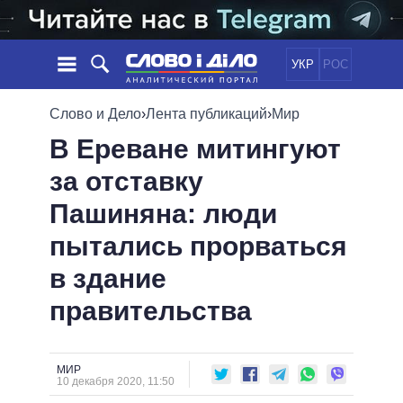
УКР
РОС
НОВОСТИ
Слово и Дело
›
Лента публикаций
›
Мир
В Ереване митингуют
ОБЕЩАНИЯ
ЛЕНТА
ПОЛИТИКА
за отставку
СОБЫТИЯ
ЭКОНОМИКА
ПОЛИТИКИ
Пашиняна: люди
СТАТЬИ
ОБЩЕСТВО
ИНФОГРАФИКА
МНЕНИЯ
МИР
ВСЕ ПОЛИТИКИ
пытались прорваться
ОБЗОРЫ
ПРЕЗИДЕНТ И ОФИС
в здание
ВИДЕО
ДАЙДЖЕСТЫ
ВЕРХОВНАЯ РАДА
правительства
ПОДДЕРЖАТЬ
КАБИНЕТ МИНИСТРОВ
ГЛАВЫ ОБЛАДМИНИСТРАЦИЙ
СРАВНЕНИЕ ПОЛИТИКОВ
МЭРЫ
МИР
10 декабря 2020, 11:50
ВСЕ ПЕРСОНЫ