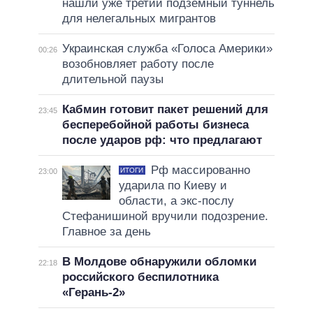
нашли уже третий подземный туннель
для нелегальных мигрантов
Украинская служба «Голоса Америки»
00:26
возобновляет работу после
длительной паузы
Кабмин готовит пакет решений для
23:45
бесперебойной работы бизнеса
после ударов рф: что предлагают
Рф массированно
ИТОГИ
23:00
ударила по Киеву и
области, а экс-послу
Стефанишиной вручили подозрение.
Главное за день
В Молдове обнаружили обломки
22:18
российского беспилотника
«Герань-2»