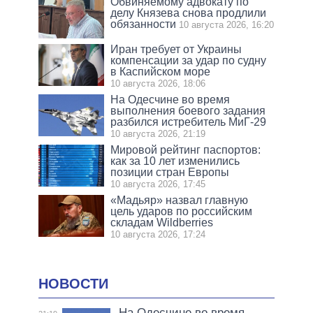
Обвиняемому адвокату по
делу Князева снова продлили
обязанности
10 августа 2026, 16:20
Иран требует от Украины
компенсации за удар по судну
в Каспийском море
10 августа 2026, 18:06
На Одесчине во время
выполнения боевого задания
разбился истребитель МиГ-29
10 августа 2026, 21:19
Мировой рейтинг паспортов:
как за 10 лет изменились
позиции стран Европы
10 августа 2026, 17:45
«Мадьяр» назвал главную
цель ударов по российским
складам Wildberries
10 августа 2026, 17:24
НОВОСТИ
На Одесчине во время