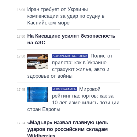
Иран требует от Украины
18:06
компенсации за удар по судну в
Каспийском море
На Киевщине усилят безопасность
17:50
на АЗС
Полис от
АВТОРСКАЯ КОЛОНКА
17:50
прилета: как в Украине
страхуют жилье, авто и
здоровье от войны
Мировой
ИНФОГРАФИКА
17:45
рейтинг паспортов: как за
10 лет изменились позиции
стран Европы
«Мадьяр» назвал главную цель
17:24
ударов по российским складам
Wildberries