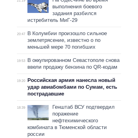
21:19
выполнения боевого
задания разбился
истребитель МиГ-29
В Колумбии произошло сильное
20:47
землетрясение, известно о по
меньшей мере 70 погибших
В оккупированном Севастополе снова
19:53
ввели продажу бензина по QR-кодам
Российская армия нанесла новый
19:20
удар авиабомбами по Сумам, есть
пострадавшие
Генштаб ВСУ подтвердил
18:39
поражение
нефтехимического
комбината в Тюменской области
россии