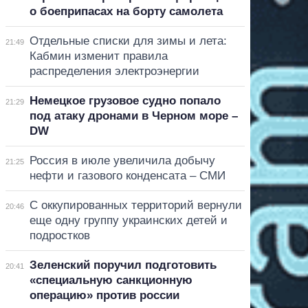
о боеприпасах на борту самолета
Отдельные списки для зимы и лета:
21:49
Кабмин изменит правила
распределения электроэнергии
Немецкое грузовое судно попало
21:29
под атаку дронами в Черном море –
DW
Россия в июле увеличила добычу
21:25
нефти и газового конденсата – СМИ
С оккупированных территорий вернули
20:46
еще одну группу украинских детей и
подростков
Зеленский поручил подготовить
20:41
«специальную санкционную
операцию» против россии