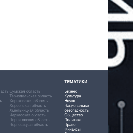
ТЕМАТИКИ
ласть
Сумская область
Бизнес
Тернопольская область
Культура
ь
Харьковская область
Наука
Херсонская область
Национальная
Хмельницкая область
безопасность
Черкасская область
Общество
Черниговская область
Политика
Черновицкая область
Право
Финансы