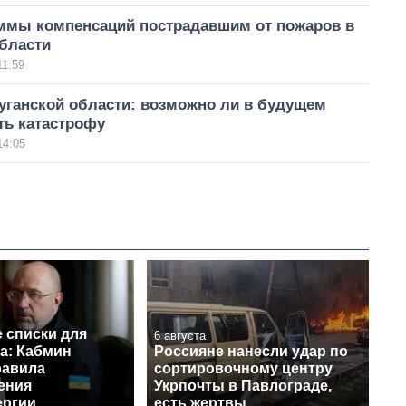
ммы компенсаций пострадавшим от пожаров в
бласти
11:59
уганской области: возможно ли в будущем
ть катастрофу
14:05
 списки для
6 августа
а: Кабмин
Россияне нанесли удар по
равила
сортировочному центру
ения
Укрпочты в Павлограде,
ергии
есть жертвы