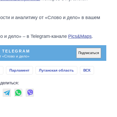
сти и аналитику от «Слово и дело» в вашем
о и дело» – в Telegram-канале
Pics&Maps
.
В TELEGRAM
Подписаться
т «Слово и дело»
Парламент
Луганская область
ВСК
делиться: