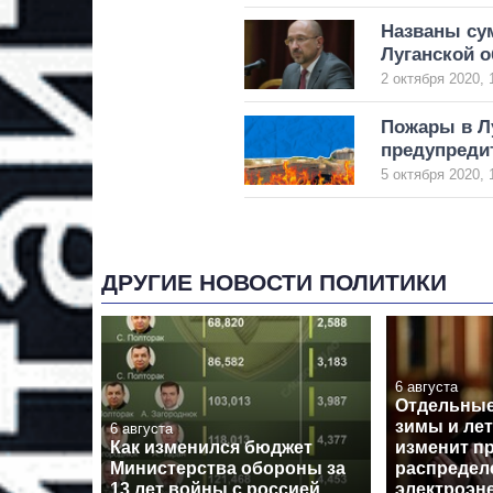
Названы су
Луганской о
2 октября 2020, 
Пожары в Л
предупреди
5 октября 2020, 
ДРУГИЕ НОВОСТИ ПОЛИТИКИ
6 августа
Отдельные
зимы и лет
6 августа
Как изменился бюджет
изменит п
Министерства обороны за
распредел
13 лет войны с россией
электроэн