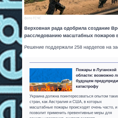
фото ГСЧС
Верховная рада одобрила создание Вр
расследованию масштабных пожаров в
Решение поддержали 258 нардепов на зас
Пожары в Луганской
области: возможно л
будущем предупреди
катастрофу
Украина должна поинтересоваться опытом таки
стран, как Австралия и США, в которых
масштабные пожары происходят очень часто, и
позволит применить превентивные меры для