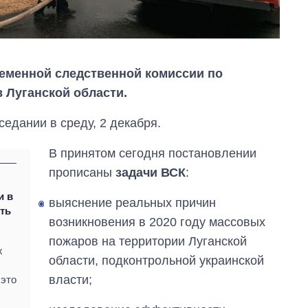
еменной следственной комиссии по
 Луганской области.
едании в среду, 2 декабря.
В принятом сегодня постановлении
прописаны
задачи ВСК
:
и в
выяснение реальных причин
ть
возникновения в 2020 году массовых
пожаров на территории Луганской
Как за 10 лет
х
области, подконтрольной украинской
изменилось
количество
власти;
 это
поступающих в
бакалавриат,