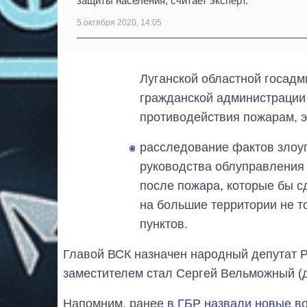
защиты населения, считает эксперт.
5 октября 2020, 14:05
Луганской областной госадм
гражданской администрации 
противодействия пожарам, э
расследование фактов злоу
руководства облуправления 
после пожара, которые бы 
на большие территории не т
пунктов.
Главой ВСК назначен народный депутат Р
заместителем стал Сергей Вельможный (д
Напомним, ранее
в ГБР назвали новые в