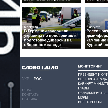
6 августа
6 августа
В Германии задержали
Россия ра
украинца по подозрению в
дезинфор
подготовке диверсии на
кампанию 
оборонном заводе
Курской о
МОНИТОРИНГ
ПРЕЗИДЕНТ И ОФ
УКР
РОС
ВЕРХОВНАЯ РАДА
КАБИНЕТ МИНИСТ
ГЛАВЫ
О НАС
ОБЛАДМИНИСТРА
КОНТАКТЫ
МЭРЫ
ПРАВИЛА
ВСЕ ПЕРСОНЫ