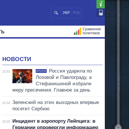
УКР
РОС
Сравнение
ТЬ
политиков
СТРАЦИЙ
МЭРЫ
ВСЕ ПЕРСОНЫ
НОВОСТИ
Россия ударила по
ИТОГИ
22:53
Лозовой и Павлограду, а
Стефанишиной избрали
меру пресечения. Главное за день
Зеленский на этих выходных впервые
22:32
посетит Сербию
Инцидент в аэропорту Лейпцига: в
22:03
Германии опровергли информацию