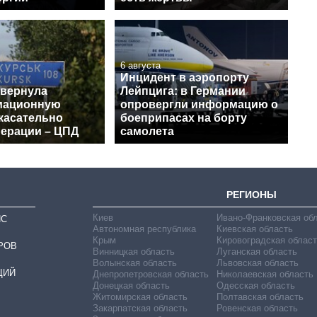
6 августа
Инцидент в аэропорту
звернула
Лейпцига: в Германии
мационную
опровергли информацию о
касательно
боеприпасах на борту
перации – ЦПД
самолета
РЕГИОНЫ
Киев
Ивано-Франковская об
ИС
Автономная республика
Киевская область
Крым
Кировоградская област
РОВ
Винницкая область
Луганская область
Волынская область
Львовская область
ЦИЙ
Днепропетровская область
Николаевская область
Донецкая область
Одесская область
Житомирская область
Полтавская область
Закарпатская область
Ровенская область