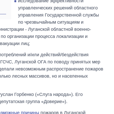
исследование эффективности
магистратуру и
аспирантуру
управленческих решений областного
управления Государственной службы
по чрезвычайным ситуациям и
инистрации - Луганской областной военно-
по организации процесса локализации и
вакуации лиц;
потреблений и/или действий/бездействия
ГСЧС, Луганской ОГА по поводу принятых мер
сделали невозможным распространение пожаров
олько лесных массивов, но и населенных
услан Горбенко («Слуга народа»). Его
епутатская группа «Доверие»).
озможные причины
пожаров в Луганской