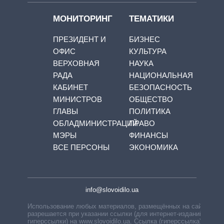
МОНИТОРИНГ
ТЕМАТИКИ
ПРЕЗИДЕНТ И
БИЗНЕС
ОФИС
КУЛЬТУРА
ВЕРХОВНАЯ
НАУКА
РАДА
НАЦИОНАЛЬНАЯ
КАБИНЕТ
БЕЗОПАСНОСТЬ
МИНИСТРОВ
ОБЩЕСТВО
ГЛАВЫ
ПОЛИТИКА
ОБЛАДМИНИСТРАЦИЙ
ПРАВО
МЭРЫ
ФИНАНСЫ
ВСЕ ПЕРСОНЫ
ЭКОНОМИКА
info@slovoidilo.ua
Использование любых материалов, размещённых на сайте,
разрешается при указании ссылки (для интернет-изданий —
гиперссылки) на www.slovoidilo.ua. Ссылка (гиперссылка)