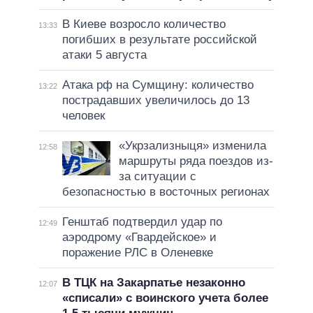
В Киеве возросло количество
13:33
погибших в результате российской
атаки 5 августа
Атака рф на Сумщину: количество
13:22
пострадавших увеличилось до 13
человек
«Укрзализныця» изменила
12:58
маршруты ряда поездов из-
за ситуации с
безопасностью в восточных регионах
Генштаб подтвердил удар по
12:49
аэродрому «Гвардейское» и
поражение РЛС в Оленевке
В ТЦК на Закарпатье незаконно
12:07
«списали» с воинского учета более