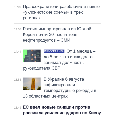
Правоохранители разоблачили новые
15:00
«уклонистские схемы» в трех
регионах
Россия импортировала из Южной
14:58
Кореи почти 30 тысяч тонн
нефтепродуктов – СМИ
От 1 месяца –
ИНФОГРАФИКА
14:44
до 5 лет: кто и как долго
занимал должность
руководителя СВР
В Украине 6 августа
13:58
зафиксировали
температурные рекорды в
13 областных центрах
ЕС ввел новые санкции против
13:49
россии за усиление ударов по Киеву