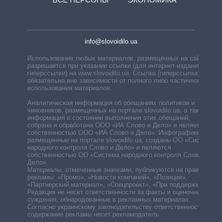
info@slovoidilo.ua
Использование любых материалов, размещённых на сайте,
разрешается при указании ссылки (для интернет-изданий —
гиперссылки) на www.slovoidilo.ua. Ссылка (гиперссылка)
обязательна вне зависимости от полного либо частичного
использования материалов.
Аналитическая информация об обещаниях политиков и
чиновников, размещенных на портале slovoidilo.ua, а также
информация о состоянии выполнения этих обещаний,
собрана и обработана ООО «ИА Слово и Дело» и является
собственностью ООО «ИА Слово и Дело». Инфографики,
размещенные на портале slovoidilo.ua, созданы ОО «Система
народного контроля Слово и Дело» и являются
собственностью ОО «Система народного контроля Слово и
Дело».
Материалы, отмеченные значками, публикуются на правах
рекламы: «Промо», «Новости компаний», «Позиция»,
«Партнерский материал», «Спецпроект», «При поддержке».
Редакция не несет ответственности за факты и оценочные
суждения, обнародованные в рекламных материалах.
Согласно украинскому законодательству ответственность за
содержание рекламы несет рекламодатель.