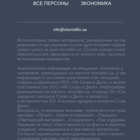
ВСЕ ПЕРСОНЫ
ЭКОНОМИКА
info@slovoidilo.ua
Использование любых материалов, размещённых на сайте,
разрешается при указании ссылки (для интернет-изданий —
гиперссылки) на www.slovoidilo.ua. Ссылка (гиперссылка)
обязательна вне зависимости от полного либо частичного
использования материалов.
Аналитическая информация об обещаниях политиков и
чиновников, размещенных на портале slovoidilo.ua, а также
информация о состоянии выполнения этих обещаний,
собрана и обработана ООО «ИА Слово и Дело» и является
собственностью ООО «ИА Слово и Дело». Инфографики,
размещенные на портале slovoidilo.ua, созданы ОО «Система
народного контроля Слово и Дело» и являются
собственностью ОО «Система народного контроля Слово и
Дело».
Материалы, отмеченные значками, публикуются на правах
рекламы: «Промо», «Новости компаний», «Позиция»,
«Партнерский материал», «Спецпроект», «При поддержке».
Редакция не несет ответственности за факты и оценочные
суждения, обнародованные в рекламных материалах.
Согласно украинскому законодательству ответственность за
содержание рекламы несет рекламодатель.