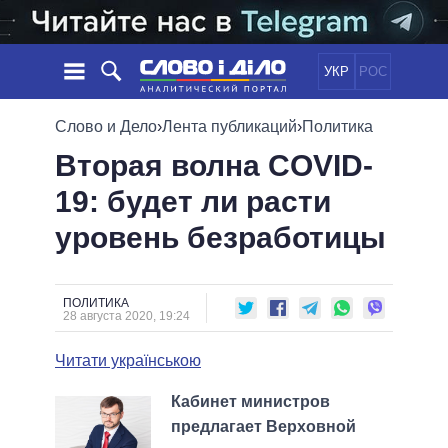
УКР
РОС
НОВОСТИ
Слово и Дело
›
Лента публикаций
›
Политика
Вторая волна COVID-
ОБЕЩАНИЯ
ЛЕНТА
ПОЛИТИКА
19: будет ли расти
СОБЫТИЯ
ЭКОНОМИКА
ПОЛИТИКИ
уровень безработицы
СТАТЬИ
ОБЩЕСТВО
ИНФОГРАФИКА
МНЕНИЯ
МИР
ВСЕ ПОЛИТИКИ
ОБЗОРЫ
ПРЕЗИДЕНТ И ОФИС
ВИДЕО
ПОЛИТИКА
ДАЙДЖЕСТЫ
28 августа 2020, 19:24
ВЕРХОВНАЯ РАДА
ПОДДЕРЖАТЬ
КАБИНЕТ МИНИСТРОВ
Читати українською
ГЛАВЫ ОБЛАДМИНИСТРАЦИЙ
СРАВНЕНИЕ ПОЛИТИКОВ
Кабинет министров
МЭРЫ
предлагает Верховной
ВСЕ ПЕРСОНЫ