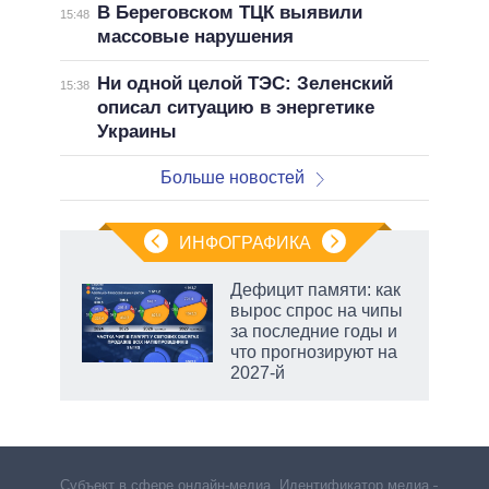
В Береговском ТЦК выявили
15:48
массовые нарушения
Ни одной целой ТЭС: Зеленский
15:38
описал ситуацию в энергетике
Украины
Больше новостей
ИНФОГРАФИКА
еля
Дефицит памяти: как
вырос спрос на чипы
за последние годы и
что прогнозируют на
2027-й
рф
Субъект в сфере онлайн-медиа. Идентификатор медиа –