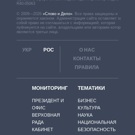
R40-05063
© 2009—2026
«Слово и Дело»
.
Все права защищены и
охраняются законом. Администрация сайта оставляет за
собой право не соглашаться с информацией, которая
публикуется на сайте, владельцами или авторами которой
являются третьи лица.
УКР
РОС
О НАС
КОНТАКТЫ
ПРАВИЛА
МОНИТОРИНГ
ТЕМАТИКИ
ПРЕЗИДЕНТ И
БИЗНЕС
ОФИС
КУЛЬТУРА
ВЕРХОВНАЯ
НАУКА
РАДА
НАЦИОНАЛЬНАЯ
КАБИНЕТ
БЕЗОПАСНОСТЬ