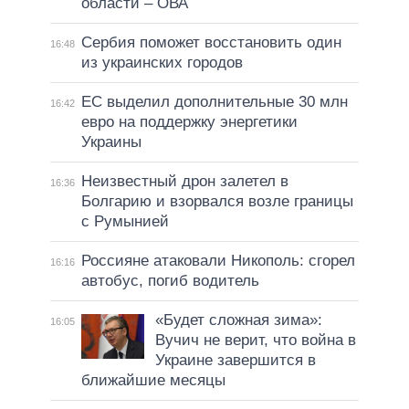
области – ОВА
Сербия поможет восстановить один
16:48
из украинских городов
ЕС выделил дополнительные 30 млн
16:42
евро на поддержку энергетики
Украины
Неизвестный дрон залетел в
16:36
Болгарию и взорвался возле границы
с Румынией
Россияне атаковали Никополь: сгорел
16:16
автобус, погиб водитель
«Будет сложная зима»:
16:05
Вучич не верит, что война в
Украине завершится в
ближайшие месяцы