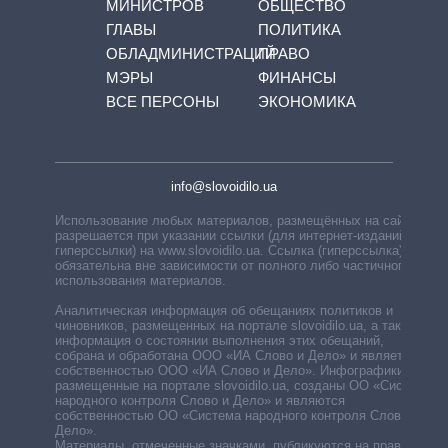
МИНИСТРОВ
ОБЩЕСТВО
ГЛАВЫ
ПОЛИТИКА
ОБЛАДМИНИСТРАЦИЙ
ПРАВО
МЭРЫ
ФИНАНСЫ
ВСЕ ПЕРСОНЫ
ЭКОНОМИКА
info@slovoidilo.ua
Использование любых материалов, размещённых на сайте,
разрешается при указании ссылки (для интернет-изданий —
гиперссылки) на www.slovoidilo.ua. Ссылка (гиперссылка)
обязательна вне зависимости от полного либо частичного
использования материалов.
Аналитическая информация об обещаниях политиков и
чиновников, размещенных на портале slovoidilo.ua, а также
информация о состоянии выполнения этих обещаний,
собрана и обработана ООО «ИА Слово и Дело» и является
собственностью ООО «ИА Слово и Дело». Инфографики,
размещенные на портале slovoidilo.ua, созданы ОО «Система
народного контроля Слово и Дело» и являются
собственностью ОО «Система народного контроля Слово и
Дело».
Материалы, отмеченные значками, публикуются на правах