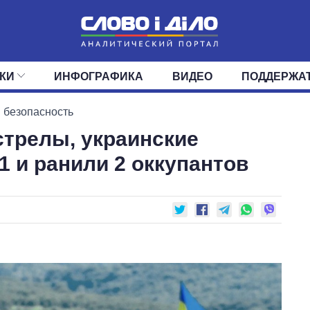
КИ
ИНФОГРАФИКА
ВИДЕО
ПОДДЕРЖА
ИС
ЛЕНТА
ВЕРХОВНАЯ РАДА
СОБЫТИЯ
СТАТЬИ
КАБИНЕТ МИНИСТРОВ
МНЕНИЯ
ОБЗОРЫ
ГЛАВЫ ОБЛАДМИНИ
ДАЙДЖЕСТЫ
 безопасность
трелы, украинские
ПОЛИТИКА
ДЕПУТАТЫ
ЭКОНОМИКА
КОМИТЕТЫ
ФРАКЦИИ
ОБЩЕСТВО
ОКРУГА
МИР
1 и ранили 2 оккупантов