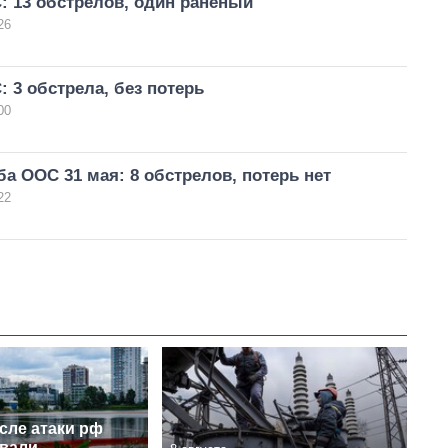
: 13 обстрелов, один раненый
26
 3 обстрела, без потерь
00
а ООС 31 мая: 8 обстрелов, потерь нет
22
сле атаки рф
вали