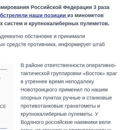
мирования Российской Федерации 3 раза
обстреляли наши позиции
из минометов
ых систем и крупнокалиберных пулеметов.
адекватно обстановке и принимали
х средств противника, информирует штаб
В районе ответственности оперативно-
тактической группировки «Восток» враг
а
в утреннее время неподалеку
Новотроицкого применил по нашим
Дефицит памяти:
опорных пунктах ручные и станковые
как вырос спрос
на чипы за
противотанковые гранатометы и
БСЕ
последние годы и
крупнокалиберные пулеметы. У
что прогнозируют
на 2027-й
Водяного российские наемники вели