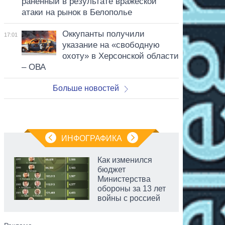
раненный в результате вражеской
атаки на рынок в Белополье
Оккупанты получили
17:01
указание на «свободную
охоту» в Херсонской области
– ОВА
Больше новостей
ИНФОГРАФИКА
Как изменился
бюджет
Министерства
обороны за 13 лет
войны с россией