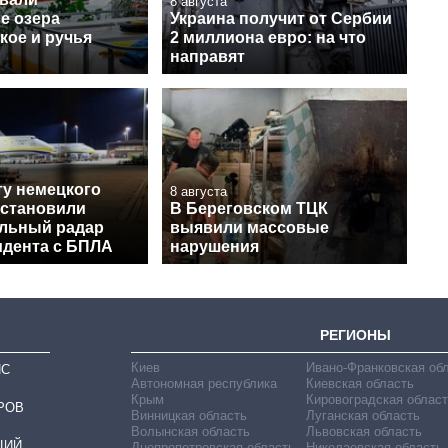
8 августа
е озера
Украина получит от Сербии
кое и ручья
2 миллиона евро: на что
направят
ту немецкого
8 августа
установили
В Береговском ТЦК
льный радар
выявили массовые
идента с БПЛА
нарушения
РЕГИОНЫ
Киев
Ивано-Франковская об
ИС
Автономная республика
Киевская область
Крым
Кировоградская област
РОВ
Винницкая область
Луганская область
Волынская область
Львовская область
ЦИЙ
Днепропетровская область
Николаевская область