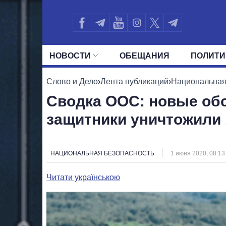
НОВОСТИ
ОБЕЩАНИЯ
ПОЛИТИ
ВСЕ ПОЛИТИКИ
ПРЕЗИДЕНТ И ОФ
Слово и Дело
›
Лента публикаций
›
Национальная
Сводка ООС: новые обс
защитники уничтожили 
НАЦИОНАЛЬНАЯ БЕЗОПАСНОСТЬ
1 июня 2020, 08:13
Читати українською