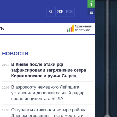
УКР
РОС
Сравнение
ТЬ
политиков
СТРАЦИЙ
МЭРЫ
ВСЕ ПЕРСОНЫ
НОВОСТИ
В Киеве после атаки рф
21:12
зафиксировали загрязнение озера
Кирилловское и ручья Сырец
В аэропорту немецкого Лейпцига
20:08
установили дополнительный радар
после инцидента с БПЛА
Оккупанты атаковали четыре района
19:36
Днепропетровщины, есть жертвы и