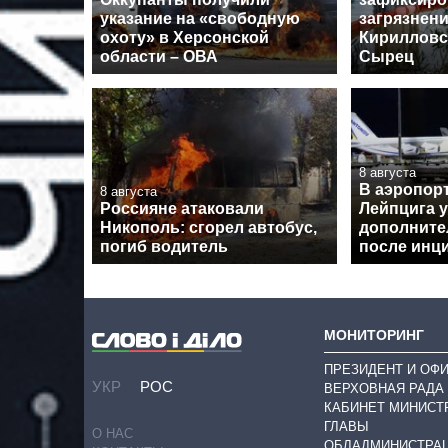
указание на «свободную
загрязнени
охоту» в Херсонской
Кирилловс
области – ОВА
Сырец
8 августа
В аэропор
8 августа
Россияне атаковали
Лейпцига 
Никополь: сгорел автобус,
дополните
погиб водитель
после инц
МОНИТОРИНГ
ПРЕЗИДЕНТ И ОФ
УКР
РОС
ВЕРХОВНАЯ РАДА
КАБИНЕТ МИНИСТ
ГЛАВЫ
О НАС
ОБЛАДМИНИСТРА