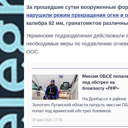
За прошедшие сутки вооруженные фор
нарушили режим прекращения огня и 
калибра 82 мм, гранатометов различн
Украинские подразделения действовали 
необходимые меры по подавлению огневы
ООС.
Миссия ОБСЕ попал
под обстрел на
блокпосту «ЛНР»
На Донбассе в районе
Золотого Луганской области патруль миссии О
попал под вражеский обстрел боевиков.
30 мая 2020, 17:26