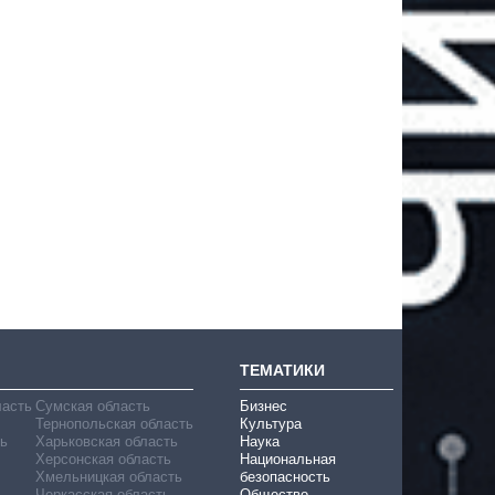
ТЕМАТИКИ
ласть
Сумская область
Бизнес
Тернопольская область
Культура
ь
Харьковская область
Наука
Херсонская область
Национальная
Хмельницкая область
безопасность
Черкасская область
Общество