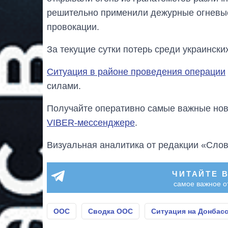
решительно применили дежурные огневы
провокации.
За текущие сутки потерь среди украински
Ситуация в районе проведения операции
силами.
Получайте оперативно самые важные ново
VIBER-мессенджере
.
Визуальная аналитика от редакции «Слов
ЧИТАЙТЕ 
самое важное о
ООС
Сводка ООС
Ситуация на Донбас