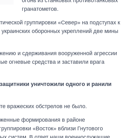
огонь из станковых противотанковых
гранатометов.
тической группировки «Север» на подступах к
 украинских оборонных укреплений две мины
жению и сдерживания вооруженной агрессии
ые огневые средства и заставили врага
 защитники уничтожили одного и ранили
те вражеских обстрелов не было.
руженные формирования в районе
группировки «Восток» вблизи Гнутового
ных систем. В ответ наши военнослужащие