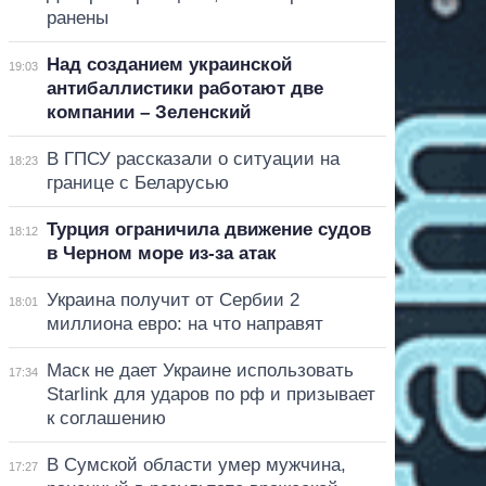
ранены
Над созданием украинской
19:03
антибаллистики работают две
компании – Зеленский
В ГПСУ рассказали о ситуации на
18:23
границе с Беларусью
Турция ограничила движение судов
18:12
в Черном море из-за атак
Украина получит от Сербии 2
18:01
миллиона евро: на что направят
Маск не дает Украине использовать
17:34
Starlink для ударов по рф и призывает
к соглашению
В Сумской области умер мужчина,
17:27