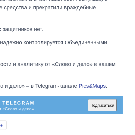
е средства и прекратили враждебные
х защитников нет.
надежно контролируется Объединенными
сти и аналитику от «Слово и дело» в вашем
о и дело» – в Telegram-канале
Pics&Maps
.
В TELEGRAM
Подписаться
т «Слово и дело»
се