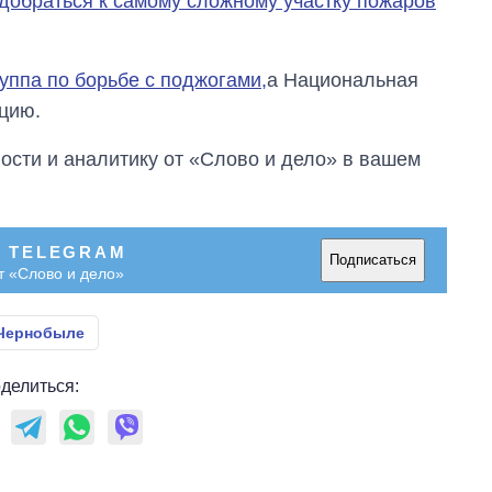
 добраться к самому сложному участку пожаров
войны
уппа по борьбе с поджогами,
а Национальная
цию.
сти и аналитику от «Слово и дело» в вашем
В TELEGRAM
Подписаться
т «Слово и дело»
 Чернобыле
делиться: