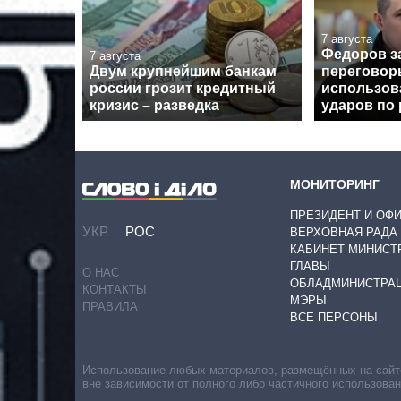
7 августа
Федоров за
7 августа
Двум крупнейшим банкам
переговор
россии грозит кредитный
использова
кризис – разведка
ударов по
МОНИТОРИНГ
ПРЕЗИДЕНТ И ОФ
УКР
РОС
ВЕРХОВНАЯ РАДА
КАБИНЕТ МИНИСТ
ГЛАВЫ
О НАС
ОБЛАДМИНИСТРА
КОНТАКТЫ
МЭРЫ
ПРАВИЛА
ВСЕ ПЕРСОНЫ
Использование любых материалов, размещённых на сайте,
вне зависимости от полного либо частичного использова