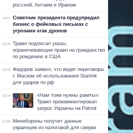
россией, Китаем и Ираном
Советник президента предупредил
04:57
бизнес о фейковых письмах с
угрозами атак дронов
Трамп подписал указы,
04:39
ограничивающие право на гражданство
по рождению в США
Федоров заявил, что ведет переговоры
03:56
с Маском об использования Starlink
для ударов по рф
«Нам тоже нужны ракеты»:
02:59
Трамп прокомментировал
запрос Украины на Patriot
Минобороны получит данные
01:59
украинцев из налоговой для сверки