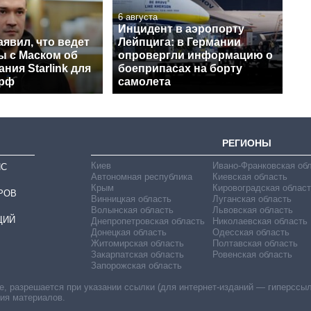
6 августа
Инцидент в аэропорту
явил, что ведет
Лейпцига: в Германии
ы с Маском об
опровергли информацию о
ния Starlink для
боеприпасах на борту
 рф
самолета
РЕГИОНЫ
Киев
Ивано-Франковская об
ИС
Автономная республика
Киевская область
Крым
Кировоградская област
РОВ
Винницкая область
Луганская область
Волынская область
Львовская область
ЦИЙ
Днепропетровская область
Николаевская область
Донецкая область
Одесская область
Житомирская область
Полтавская область
Закарпатская область
Ровенская область
Запорожская область
 разрешается при указании ссылки (для интернет-изданий — гиперссылки
ния материалов.