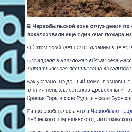
В Чернобыльской зоне отчуждения по 
локализовали еще один очаг пожара из
Об этом сообщает ГСЧС Украины в Telegr
«
24 апреля в 9:00 пожар вблизи села Ра
Дитяткивского лесничества локализова
Как указано, на данный момент основные
тления пеньков, остатков древесины и то
Кривая Гора и селе Рудьки - селе Буряков
Ранее сообщалось, что
в Чернобыле про
Лубянского, Паришивского, Дитяткивского