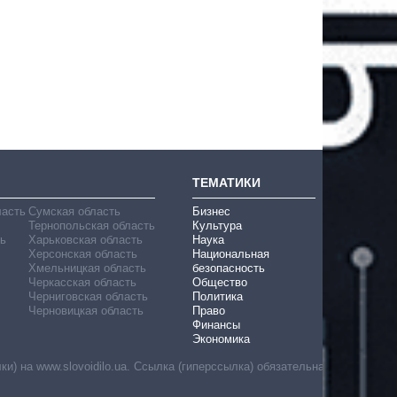
ТЕМАТИКИ
ласть
Сумская область
Бизнес
Тернопольская область
Культура
ь
Харьковская область
Наука
Херсонская область
Национальная
Хмельницкая область
безопасность
Черкасская область
Общество
Черниговская область
Политика
Черновицкая область
Право
Финансы
Экономика
) на www.slovoidilo.ua. Ссылка (гиперссылка) обязательна