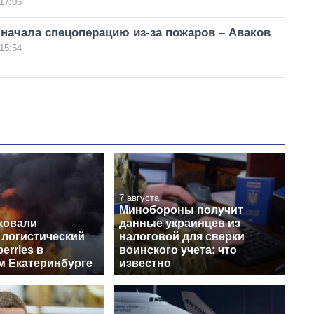
17:06
начала спецоперацию из-за пожаров – Аваков
15:54
7 августа
Минобороны получит
ковали
данные украинцев из
 логистический
налоговой для сверки
erries в
воинского учета: что
м Екатеринбурге
известно