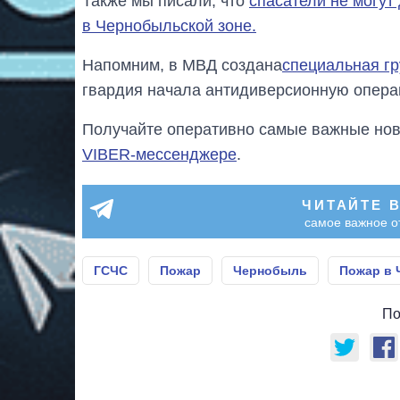
Также мы писали, что
спасатели не могут
в Чернобыльской зоне.
Напомним, в МВД создана
специальная гр
гвардия начала антидиверсионную опера
Получайте оперативно самые важные ново
VIBER-мессенджере
.
ЧИТАЙТЕ 
самое важное о
ГСЧС
Пожар
Чернобыль
Пожар в
По