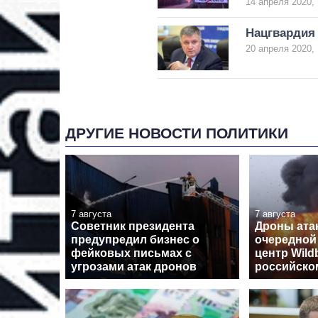
14 апреля 2020, 
Нацгвардия 
20 апреля 2020, 
ДРУГИЕ НОВОСТИ ПОЛИТИКИ
7 августа
7 августа
Советник президента
Дроны ата
предупредил бизнес о
очередной
фейковых письмах с
центр Wildb
угрозами атак дронов
российско