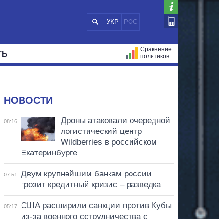
УКР
РОС
Сравнение
ТЬ
политиков
СТРАЦИЙ
МЭРЫ
ВСЕ ПЕРСОНЫ
НОВОСТИ
Дроны атаковали очередной
08:16
логистический центр
Wildberries в российском
Екатеринбурге
Двум крупнейшим банкам россии
07:51
грозит кредитный кризис – разведка
США расширили санкции против Кубы
05:17
из-за военного сотрудничества с