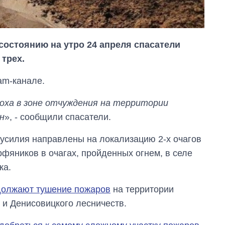
состоянию на утро 24 апреля спасатели
 трех.
am-канале.
ссоха в зоне отчуждения на территории
н
», - сообщили спасатели.
 усилия направлены на локализацию 2-х очагов
рфяников в очагах, пройденных огнем, в селе
ка.
Сколько
должают тушение пожаров
на территории
картофеля
выращивали в
 и Денисовицкого лесничеств.
Украине до и во
время большой