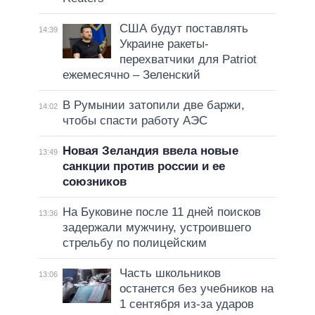
США будут поставлять
14:39
Украине ракеты-
перехватчики для Patriot
ежемесячно – Зеленский
В Румынии затопили две баржи,
14:02
чтобы спасти работу АЭС
Новая Зеландия ввела новые
13:49
санкции против россии и ее
союзников
На Буковине после 11 дней поисков
13:36
задержали мужчину, устроившего
стрельбу по полицейским
Часть школьников
13:06
останется без учебников на
1 сентября из-за ударов