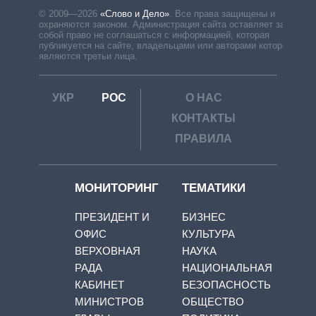
© 2009—2026
«Слово и Дело»
.
Все права защищены и
охраняются законом. Администрация сайта оставляет за
собой право не соглашаться с информацией, которая
публикуется на сайте, владельцами или авторами которой
являются третьи лица.
УКР
РОС
О НАС
КОНТАКТЫ
ПРАВИЛА
МОНИТОРИНГ
ТЕМАТИКИ
ПРЕЗИДЕНТ И
БИЗНЕС
ОФИС
КУЛЬТУРА
ВЕРХОВНАЯ
НАУКА
РАДА
НАЦИОНАЛЬНАЯ
КАБИНЕТ
БЕЗОПАСНОСТЬ
МИНИСТРОВ
ОБЩЕСТВО