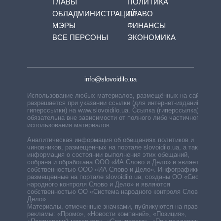
ГЛАВЫ
ПОЛИТИКА
ОБЛАДМИНИСТРАЦИЙ
ПРАВО
МЭРЫ
ФИНАНСЫ
ВСЕ ПЕРСОНЫ
ЭКОНОМИКА
info@slovoidilo.ua
Использование любых материалов, размещённых на сайте,
разрешается при указании ссылки (для интернет-изданий —
гиперссылки) на www.slovoidilo.ua. Ссылка (гиперссылка)
обязательна вне зависимости от полного либо частичного
использования материалов.
Аналитическая информация об обещаниях политиков и
чиновников, размещенных на портале slovoidilo.ua, а также
информация о состоянии выполнения этих обещаний,
собрана и обработана ООО «ИА Слово и Дело» и является
собственностью ООО «ИА Слово и Дело». Инфографики,
размещенные на портале slovoidilo.ua, созданы ОО «Система
народного контроля Слово и Дело» и являются
собственностью ОО «Система народного контроля Слово и
Дело».
Материалы, отмеченные значками, публикуются на правах
рекламы: «Промо», «Новости компаний», «Позиция»,