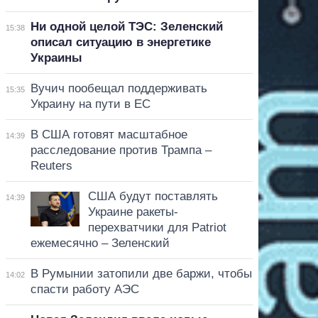
Ни одной целой ТЭС: Зеленский
15:38
описал ситуацию в энергетике
Украины
Вучич пообещал поддерживать
15:35
Украину на пути в ЕС
В США готовят масштабное
14:39
расследование против Трампа –
Reuters
США будут поставлять
14:39
Украине ракеты-
перехватчики для Patriot
ежемесячно – Зеленский
В Румынии затопили две баржи, чтобы
14:02
спасти работу АЭС