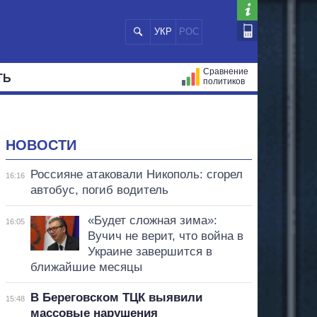
УКР
РОС
Сравнение
ТЬ
политиков
СТРАЦИЙ
МЭРЫ
ВСЕ ПЕРСОНЫ
НОВОСТИ
Россияне атаковали Никополь: сгорел
16:16
автобус, погиб водитель
«Будет сложная зима»:
16:05
Вучич не верит, что война в
Украине завершится в
ближайшие месяцы
В Береговском ТЦК выявили
15:48
массовые нарушения