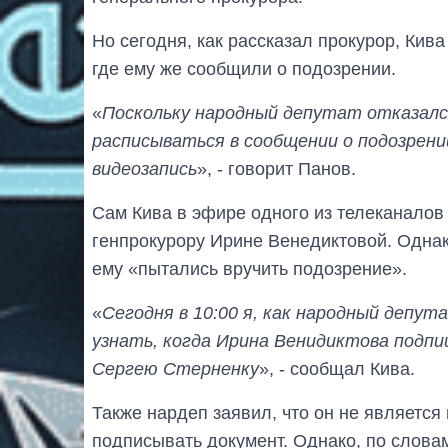
Но сегодня, как рассказал прокурор, Кив
где ему же сообщили о подозрении.
«
Поскольку народный депутат отказался
расписываться в сообщении о подозрени
видеозапись
», - говорит Панов.
Сам Кива в эфире одного из телеканалов 
генпрокурору Ирине Венедиктовой. Однако
ему «пытались вручить подозрение».
«
Сегодня в 10:00 я, как народный депут
узнать, когда Ирина Венидиктова подп
Сергею Стерненку
», - сообщал Кива.
Также нардеп заявил, что он не является
подписывать документ. Однако, по словам