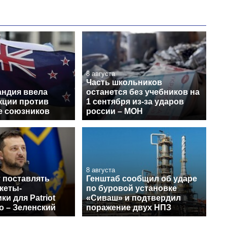
8 августа
Часть школьников
андия ввела
останется без учебников на
кции против
1 сентября из-за ударов
ее союзников
россии – МОН
8 августа
 поставлять
Генштаб сообщил об ударе
кеты-
по буровой установке
ки для Patriot
«Сиваш» и подтвердил
о – Зеленский
поражение двух НПЗ