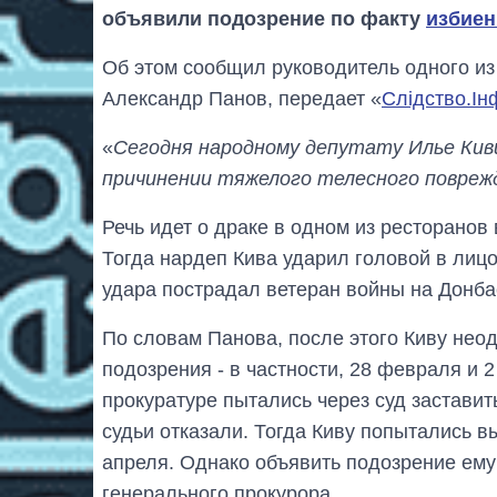
объявили подозрение по факту
избиен
Об этом сообщил руководитель одного и
Александр Панов, передает «
Слідство.Ін
«
Сегодня народному депутату Илье Кив
причинении тяжелого телесного повреж
Речь идет о драке в одном из ресторанов 
Тогда нардеп Кива ударил головой в лицо
удара пострадал ветеран войны на Донб
По словам Панова, после этого Киву нео
подозрения - в частности, 28 февраля и 2
прокуратуре пытались через суд заставит
судьи отказали. Тогда Киву попытались в
апреля. Однако объявить подозрение ему
генерального прокурора.