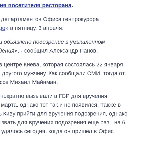
ия посетителя ресторана
.
з департаментов Офиса генпрокурора
фо
» в пятницу, 3 апреля.
и объявлено подозрение в умышленном
дения
», - сообщил Александр Панов.
в центре Киева, которая состоялась 22 января.
 другого мужчину. Как сообщали СМИ, тогда от
ассе Михаил Майнман.
днократно вызывали в ГБР для вручения
Сколько
 марта, однако тот так и не появился. Также в
картофеля
выращивали в
ь Киву прийти для вручения подозрения, однако
Украине до и во
ызвать для вручения подозрения еще раз - на 6
время большой
войны
 удалось сегодня, когда он пришел в Офис