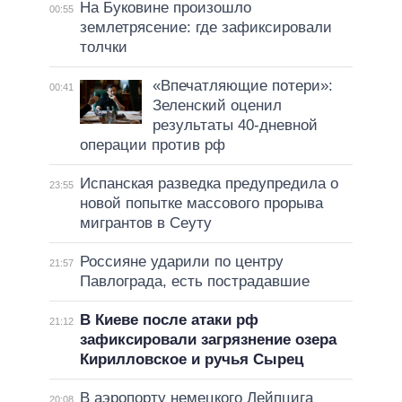
На Буковине произошло
00:55
землетрясение: где зафиксировали
толчки
«Впечатляющие потери»:
00:41
Зеленский оценил
результаты 40-дневной
операции против рф
Испанская разведка предупредила о
23:55
новой попытке массового прорыва
мигрантов в Сеуту
Россияне ударили по центру
21:57
Павлограда, есть пострадавшие
В Киеве после атаки рф
21:12
зафиксировали загрязнение озера
Кирилловское и ручья Сырец
В аэропорту немецкого Лейпцига
20:08