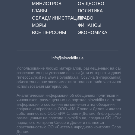
МИНИСТРОВ
ОБЩЕСТВО
ГЛАВЫ
ПОЛИТИКА
ОБЛАДМИНИСТРАЦИЙ
ПРАВО
МЭРЫ
ФИНАНСЫ
ВСЕ ПЕРСОНЫ
ЭКОНОМИКА
info@slovoidilo.ua
Использование любых материалов, размещённых на сайте,
разрешается при указании ссылки (для интернет-изданий —
гиперссылки) на www.slovoidilo.ua. Ссылка (гиперссылка)
обязательна вне зависимости от полного либо частичного
использования материалов.
Аналитическая информация об обещаниях политиков и
чиновников, размещенных на портале slovoidilo.ua, а также
информация о состоянии выполнения этих обещаний,
собрана и обработана ООО «ИА Слово и Дело» и является
собственностью ООО «ИА Слово и Дело». Инфографики,
размещенные на портале slovoidilo.ua, созданы ОО «Система
народного контроля Слово и Дело» и являются
собственностью ОО «Система народного контроля Слово и
Дело».