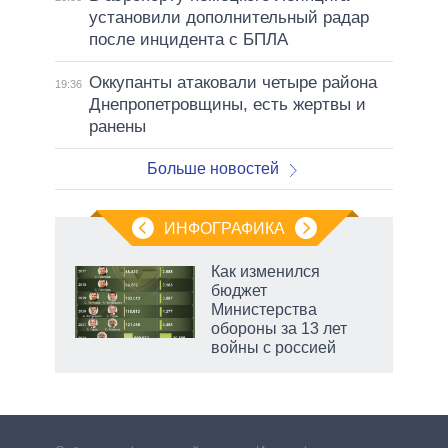
установили дополнительный радар
после инцидента с БПЛА
Оккупанты атаковали четыре района
19:36
Днепропетровщины, есть жертвы и
ранены
Больше новостей
ИНФОГРАФИКА
 5
Как изменился
го
бюджет
сть
Министерства
ВР
обороны за 13 лет
войны с россией
маги