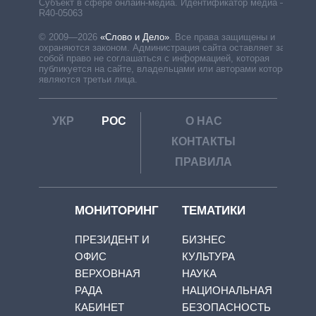
Субъект в сфере онлайн-медиа. Идентификатор медиа –
R40-05063
© 2009—2026
«Слово и Дело»
.
Все права защищены и
охраняются законом. Администрация сайта оставляет за
собой право не соглашаться с информацией, которая
публикуется на сайте, владельцами или авторами которой
являются третьи лица.
УКР
РОС
О НАС
КОНТАКТЫ
ПРАВИЛА
МОНИТОРИНГ
ТЕМАТИКИ
ПРЕЗИДЕНТ И
БИЗНЕС
ОФИС
КУЛЬТУРА
ВЕРХОВНАЯ
НАУКА
РАДА
НАЦИОНАЛЬНАЯ
КАБИНЕТ
БЕЗОПАСНОСТЬ