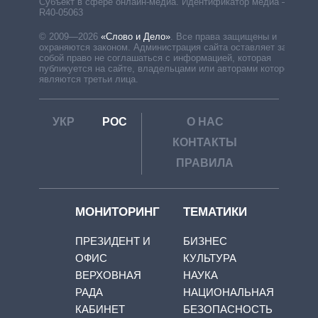
Субъект в сфере онлайн-медиа. Идентификатор медиа –
R40-05063
© 2009—2026
«Слово и Дело»
.
Все права защищены и
охраняются законом. Администрация сайта оставляет за
собой право не соглашаться с информацией, которая
публикуется на сайте, владельцами или авторами которой
являются третьи лица.
УКР
РОС
О НАС
КОНТАКТЫ
ПРАВИЛА
МОНИТОРИНГ
ТЕМАТИКИ
ПРЕЗИДЕНТ И
БИЗНЕС
ОФИС
КУЛЬТУРА
ВЕРХОВНАЯ
НАУКА
РАДА
НАЦИОНАЛЬНАЯ
КАБИНЕТ
БЕЗОПАСНОСТЬ