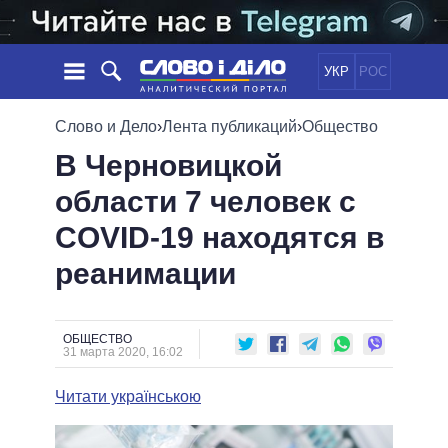
УКР
РОС
НОВОСТИ
Слово и Дело
›
Лента публикаций
›
Общество
В Черновицкой
ОБЕЩАНИЯ
ЛЕНТА
ПОЛИТИКА
области 7 человек с
СОБЫТИЯ
ЭКОНОМИКА
ПОЛИТИКИ
COVID-19 находятся в
СТАТЬИ
ОБЩЕСТВО
ИНФОГРАФИКА
МНЕНИЯ
МИР
ВСЕ ПОЛИТИКИ
реанимации
ОБЗОРЫ
ПРЕЗИДЕНТ И ОФИС
ВИДЕО
ДАЙДЖЕСТЫ
ВЕРХОВНАЯ РАДА
ОБЩЕСТВО
ПОДДЕРЖАТЬ
КАБИНЕТ МИНИСТРОВ
31 марта 2020, 16:02
ГЛАВЫ ОБЛАДМИНИСТРАЦИЙ
СРАВНЕНИЕ ПОЛИТИКОВ
Читати українською
МЭРЫ
ВСЕ ПЕРСОНЫ