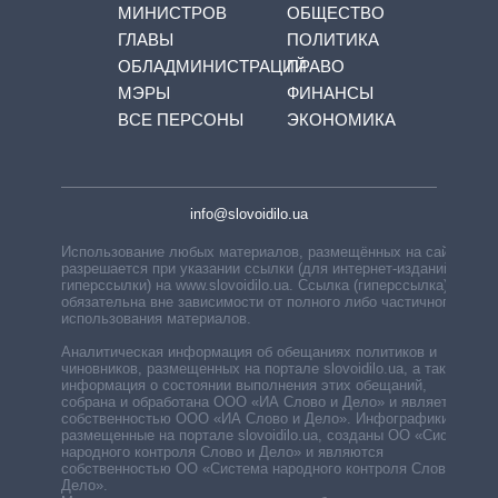
МИНИСТРОВ
ОБЩЕСТВО
ГЛАВЫ
ПОЛИТИКА
ОБЛАДМИНИСТРАЦИЙ
ПРАВО
МЭРЫ
ФИНАНСЫ
ВСЕ ПЕРСОНЫ
ЭКОНОМИКА
info@slovoidilo.ua
Использование любых материалов, размещённых на сайте,
разрешается при указании ссылки (для интернет-изданий —
гиперссылки) на www.slovoidilo.ua. Ссылка (гиперссылка)
обязательна вне зависимости от полного либо частичного
использования материалов.
Аналитическая информация об обещаниях политиков и
чиновников, размещенных на портале slovoidilo.ua, а также
информация о состоянии выполнения этих обещаний,
собрана и обработана ООО «ИА Слово и Дело» и является
собственностью ООО «ИА Слово и Дело». Инфографики,
размещенные на портале slovoidilo.ua, созданы ОО «Система
народного контроля Слово и Дело» и являются
собственностью ОО «Система народного контроля Слово и
Дело».