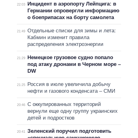
Инцидент в аэропорту Лейпцига: в
22:03
Германии опровергли информацию
о боеприпасах на борту самолета
Отдельные списки для зимы и лета:
21:49
Кабмин изменит правила
распределения электроэнергии
Немецкое грузовое судно попало
21:29
под атаку дронами в Черном море –
DW
Россия в июле увеличила добычу
21:25
нефти и газового конденсата – СМИ
С оккупированных территорий
20:46
вернули еще одну группу украинских
детей и подростков
Зеленский поручил подготовить
20:41
«специальную санкционную