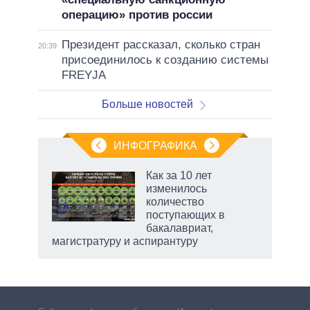
операцию» против россии
Президент рассказал, сколько стран
20:39
присоединилось к созданию системы
FREYJA
Больше новостей
ИНФОГРАФИКА
Как за 10 лет
изменилось
не за
количество
асть
поступающих в
елью
бакалавриат,
магистратуру и аспирантуру